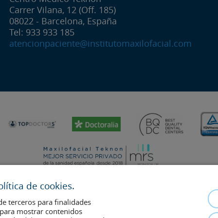
Carrer Vilana, 12 (Off. 185)
08022 - Barcelona, España
Tel: 933 933 185
atencionpaciente@institutomaxilofacial.com
ítica de cookies.
de terceros para finalidades
s para mostrar contenidos