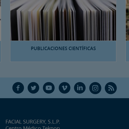
PUBLICACIONES CIENTÍFICAS
F
T
Y
V
L
Ñ
R
FACIAL SURGERY, S.L.P.
Centro Médico Teknon