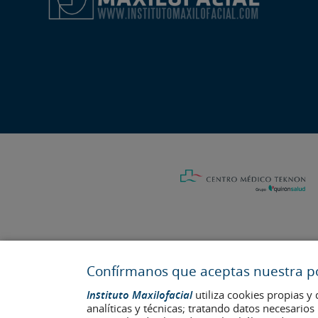
Confírmanos que aceptas nuestra pol
Última actualización: 2023
Instituto Maxilofacial
utiliza cookies propias y 
No. de autorización de centro sanitario: E08646940
analíticas y técnicas; tratando datos necesario