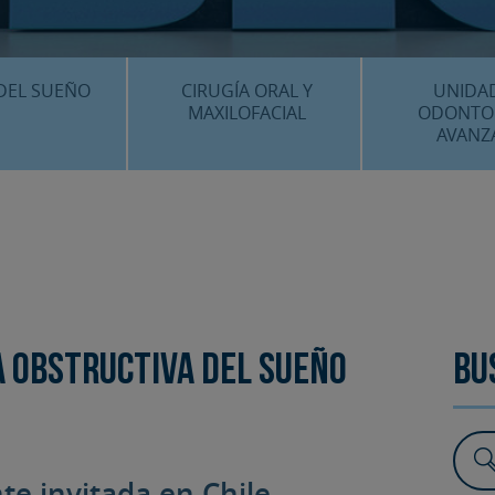
CENTRO MÉDICO 
¿DÓNDE ESTA
DEL SUEÑO
CIRUGÍA ORAL Y
UNIDA
MAXILOFACIAL
ODONTO
AVANZ
É ES…?
¿QUÉ ES…?
IMPLANTES 
AMIENTOS
TRATAMIENTOS
ESTÉTICA 
ICACIÓN 3D
FAQS
OTROS TRAT
 CLÍNICOS
FAQS
 Obstructiva del Sueño
Bu
te invitada en Chile