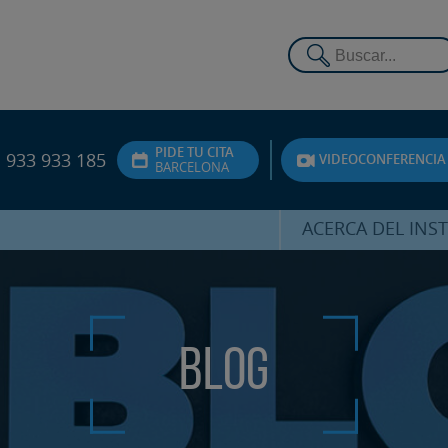
PIDE TU CITA
933 933 185
VIDEOCONFERENCIA
BARCELONA
ACERCA DEL INS
DR. HERNÁNDEZ 
EQUIPO
ATENCIÓN PERSON
Blog
UNIDAD DE ACOMPA
PSICOLÓGI
SERVICIOS INTERN