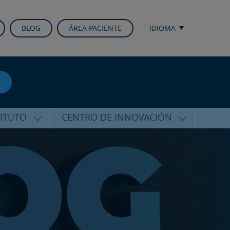
BLOG
ÁREA PACIENTE
IDIOMA
TITUTO
CENTRO DE INNOVACIÓN
ALFARO
ÚLTIMAS TECNOLOGÍAS
CURSOS Y CONFERENCIAS
ALIZADA
FORMACIÓN
ÑAMIENTO
PUBLICACIONES CIENTÍFICAS
CO
LA VOZ DEL EXPERTO
ACIONALES