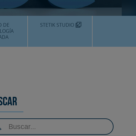
TEKNON
MOS?
D DE
STETIK STUDIO
LOGÍA
ADA
DENTALES
DENTAL
AMIENTOS
scar