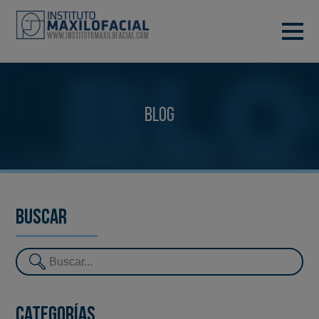
PIDE TU CITA
933 933 185
BARCELONA
Blog
VIDEOCONFERENCIA
Buscar
Categorías