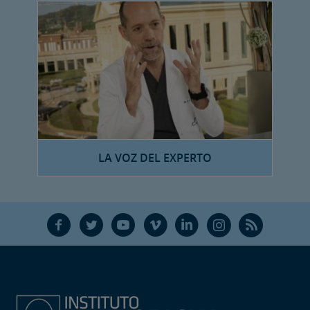
LA VOZ DEL EXPERTO
F
T
Y
V
L
Ñ
R