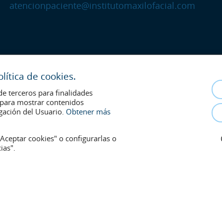
atencionpaciente@institutomaxilofacial.com
ítica de cookies.
de terceros para finalidades
s para mostrar contenidos
gación del Usuario.
Obtener más
Aceptar cookies" o configurarlas o
ias".
 la relación médico-paciente. En caso de duda, consulte con el médico de r
onsentimiento y se retirarán en cualquier momento a petición de los pacient