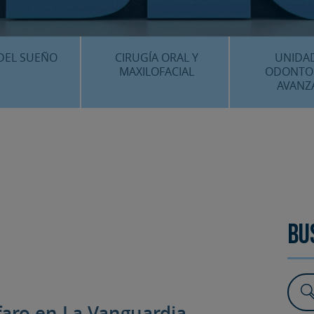
CENTRO MÉDICO 
¿DÓNDE ESTA
DEL SUEÑO
CIRUGÍA ORAL Y
UNIDA
MAXILOFACIAL
ODONTO
AVANZ
É ES…?
¿QUÉ ES…?
IMPLANTES 
AMIENTOS
TRATAMIENTOS
ESTÉTICA 
ICACIÓN 3D
FAQS
OTROS TRAT
 CLÍNICOS
FAQS
Bu
faro en La Vanguardia