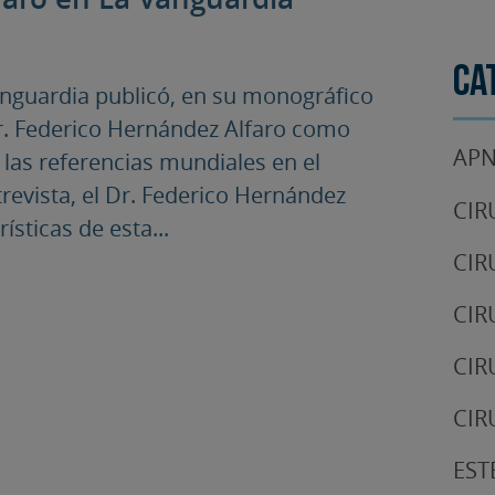
Ca
anguardia publicó, en su monográfico
Dr. Federico Hernández Alfaro como
APN
e las referencias mundiales en el
trevista, el Dr. Federico Hernández
CIR
ísticas de esta...
CIR
CIR
CIR
CIR
EST