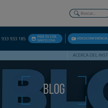
PIDE TU CITA
933 933 185
VIDEOCONFERENCIA
BARCELONA
ACERCA DEL INS
DR. HERNÁNDEZ 
EQUIPO
ATENCIÓN PERSON
Blog
UNIDAD DE ACOMPA
PSICOLÓGI
SERVICIOS INTERN