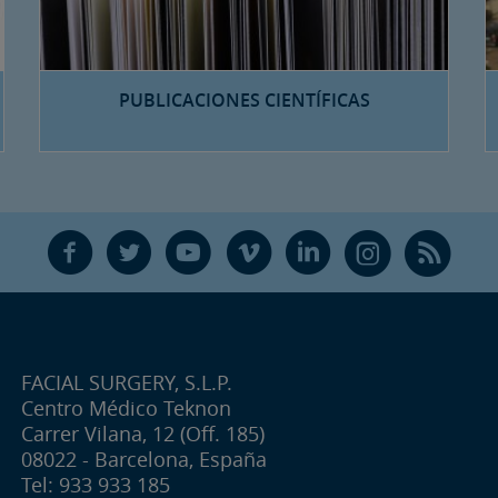
PUBLICACIONES CIENTÍFICAS
F
T
Y
V
L
Ñ
R
FACIAL SURGERY, S.L.P.
Centro Médico Teknon
Carrer Vilana, 12 (Off. 185)
08022 - Barcelona, España
Tel: 933 933 185