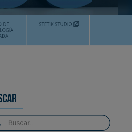
TEKNON
MOS?
D DE
STETIK STUDIO
LOGÍA
ADA
DENTALES
DENTAL
AMIENTOS
scar