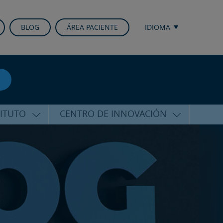
BLOG
ÁREA PACIENTE
IDIOMA
TITUTO
CENTRO DE INNOVACIÓN
ALFARO
ÚLTIMAS TECNOLOGÍAS
CURSOS Y CONFERENCIAS
ALIZADA
FORMACIÓN
ÑAMIENTO
PUBLICACIONES CIENTÍFICAS
CO
LA VOZ DEL EXPERTO
ACIONALES