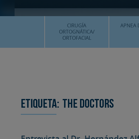
CIRUGÍA
APNEA 
ORTOGNÁTICA/
ORTOFACIAL
¿QU
¿QUÉ ES…?
TRAT
TRATAMIENTOS
PLANIF
SURGERY FIRST
CASOS
CIRUGÍA MÍNIMAMENTE
INVASIVA
Etiqueta:
the doctors
PLANIFICACIÓN 3D
FAQS
CASOS CLÍNICOS
Entrevista al Dr. Hernández Al