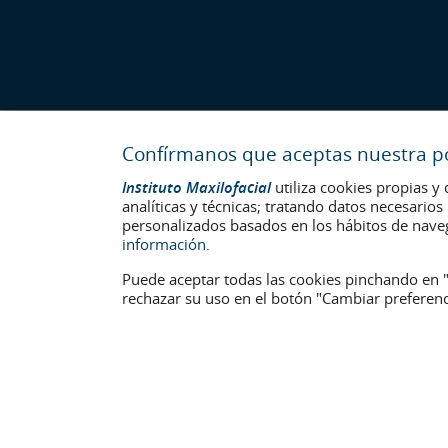
Confírmanos que aceptas nuestra pol
Instituto Maxilofacial
utiliza cookies propias y 
analíticas y técnicas; tratando datos necesario
personalizados basados en los hábitos de nave
información.
Puede aceptar todas las cookies pinchando en "
rechazar su uso en el botón "Cambiar preferenc
Última actualización: 2023
No. de autorización de centro sanitario: E08646940
La información presente en la web no reemplaza sino complementa
identificables que aparecen en la web están publicadas con su c
Aviso legal
–
Política de Cookies
–
Política de Privacidad