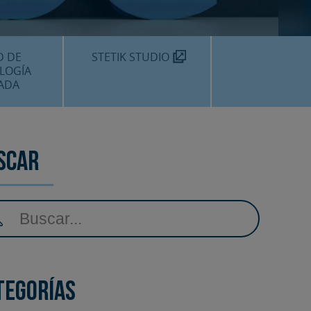
TEKNON
MOS?
D DE
STETIK STUDIO
LOGÍA
ADA
DENTALES
DENTAL
scar
AMIENTOS
tegorías