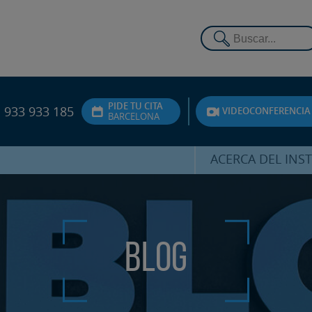
PIDE TU CITA
933 933 185
VIDEOCONFERENCIA
BARCELONA
ACERCA DEL INS
DR. HERNÁNDEZ 
EQUIPO
ATENCIÓN PERSON
Blog
UNIDAD DE ACOMPA
PSICOLÓGI
SERVICIOS INTERN