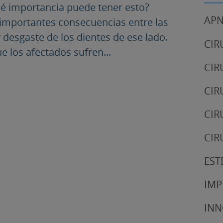
é importancia puede tener esto?
APN
 importantes consecuencias entre las
 desgaste de los dientes de ese lado.
CIR
e los afectados sufren...
CIR
CIR
CIR
CIR
EST
IMP
IN