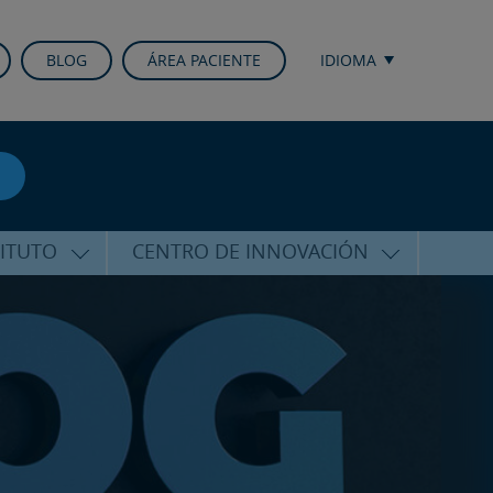
BLOG
ÁREA PACIENTE
IDIOMA
TITUTO
CENTRO DE INNOVACIÓN
ALFARO
ÚLTIMAS TECNOLOGÍAS
CURSOS Y CONFERENCIAS
ALIZADA
FORMACIÓN
ÑAMIENTO
PUBLICACIONES CIENTÍFICAS
CO
LA VOZ DEL EXPERTO
ACIONALES