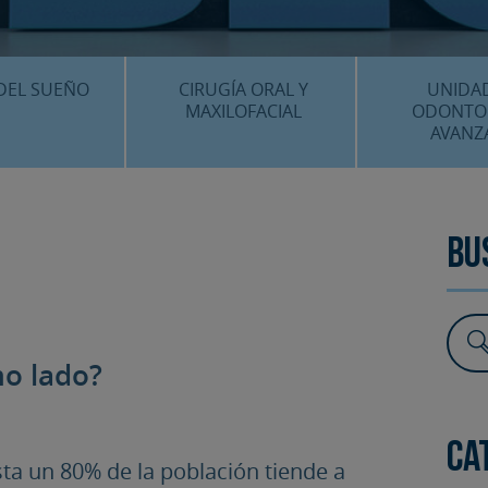
CENTRO MÉDICO 
¿DÓNDE ESTA
DEL SUEÑO
CIRUGÍA ORAL Y
UNIDA
MAXILOFACIAL
ODONTO
AVANZ
É ES…?
¿QUÉ ES…?
IMPLANTES 
AMIENTOS
TRATAMIENTOS
ESTÉTICA 
Bu
ICACIÓN 3D
FAQS
OTROS TRAT
 CLÍNICOS
FAQS
mo lado?
Ca
sta un 80% de la población tiende a