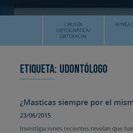
CIRUGÍA
APNEA 
ORTOGNÁTICA/
ORTOFACIAL
¿QU
¿QUÉ ES…?
TRAT
TRATAMIENTOS
Etiqueta:
udontólogo
PLANIF
SURGERY FIRST
CASOS
CIRUGÍA MÍNIMAMENTE
INVASIVA
¿Masticas siempre por el mis
PLANIFICACIÓN 3D
FAQS
23/06/2015
CASOS CLÍNICOS
Investigaciones recientes revelan que ha