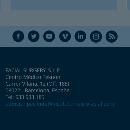
F
T
Y
V
L
Ñ
R
FACIAL SURGERY, S.L.P.
Centro Médico Teknon
Carrer Vilana, 12 (Off. 185)
08022 - Barcelona, España
Tel: 933 933 185
atencionpaciente@institutomaxilofacial.com