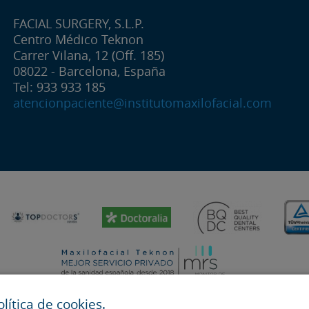
FACIAL SURGERY, S.L.P.
Centro Médico Teknon
Carrer Vilana, 12 (Off. 185)
08022 - Barcelona, España
Tel: 933 933 185
atencionpaciente@institutomaxilofacial.com
ítica de cookies.