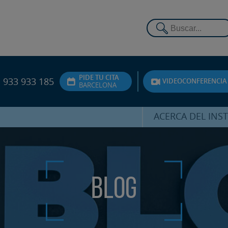
PIDE TU CITA
933 933 185
VIDEOCONFERENCIA
BARCELONA
ACERCA DEL INS
DR. HERNÁNDEZ 
EQUIPO
ATENCIÓN PERSON
Blog
UNIDAD DE ACOMPA
PSICOLÓGI
SERVICIOS INTERN