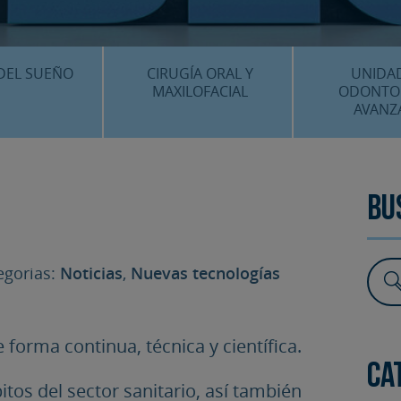
CENTRO MÉDICO 
¿DÓNDE ESTA
DEL SUEÑO
CIRUGÍA ORAL Y
UNIDA
MAXILOFACIAL
ODONTO
AVANZ
É ES…?
¿QUÉ ES…?
IMPLANTES 
AMIENTOS
TRATAMIENTOS
ESTÉTICA 
Bu
ICACIÓN 3D
FAQS
OTROS TRAT
 CLÍNICOS
gorias:
Noticias
,
Nuevas tecnologías
FAQS
forma continua, técnica y científica.
Ca
itos del sector sanitario, así también