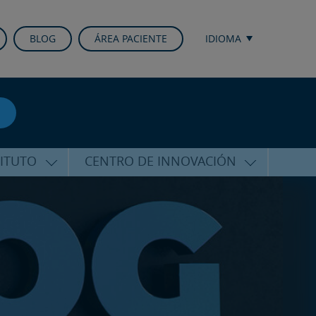
BLOG
ÁREA PACIENTE
IDIOMA
TITUTO
CENTRO DE INNOVACIÓN
ALFARO
ÚLTIMAS TECNOLOGÍAS
CURSOS Y CONFERENCIAS
ALIZADA
FORMACIÓN
ÑAMIENTO
PUBLICACIONES CIENTÍFICAS
CO
LA VOZ DEL EXPERTO
ACIONALES