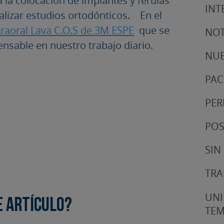
INT
ealizar estudios ortodónticos. En el
traoral Lava C.O.S de 3M ESPE
que se
NOT
nsable en nuestro trabajo diario.
NUE
PAC
PER
POS
SIN
TRA
UNI
e artículo?
TE