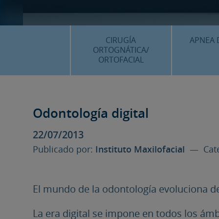
CIRUGÍA
APNEA 
ORTOGNÁTICA/
ORTOFACIAL
¿QU
¿QUÉ ES…?
TRAT
TRATAMIENTOS
Odontología digital
PLANIF
SURGERY FIRST
22/07/2013
CASOS
CIRUGÍA MÍNIMAMENTE
Publicado por:
Instituto Maxilofacial
— Cate
INVASIVA
PLANIFICACIÓN 3D
FAQS
El mundo de la odontología evoluciona de 
CASOS CLÍNICOS
La era digital se impone en todos los ámb