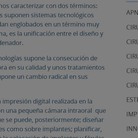
mos caracterizar con dos términos:
APN
s suponen sistemas tecnológicos
edan englobados en un término muy
CIR
 es la unificación entre el diseño y
CIR
rdenador.
CIR
ecnologías supone la consecución de
ra en su calidad y unos tratamientos
CIR
upone un cambio radical en sus
CIR
EST
a impresión digital realizada en la
con una pequeña cámara intraoral que
IMP
ue se puede, posteriormente; diseñar
IN
tes como sobre implantes; planificar,
a la colocación de implantes y férulas