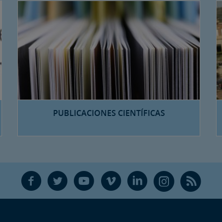
PUBLICACIONES CIENTÍFICAS
F
T
Y
V
L
Ñ
R