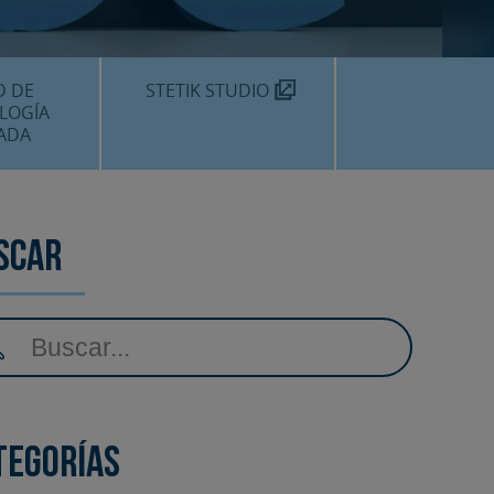
TEKNON
MOS?
D DE
STETIK STUDIO
LOGÍA
ADA
DENTALES
DENTAL
scar
AMIENTOS
tegorías