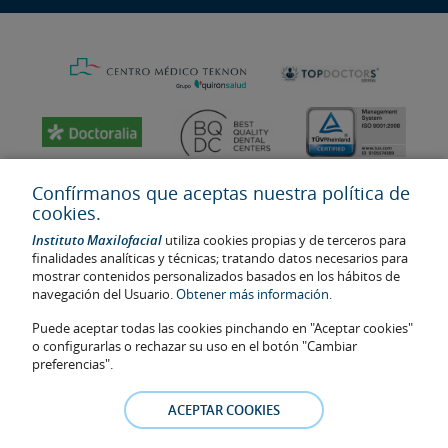
Confírmanos que aceptas nuestra política de
cookies.
Instituto Maxilofacial
utiliza cookies propias y de terceros para
finalidades analíticas y técnicas; tratando datos necesarios para
mostrar contenidos personalizados basados en los hábitos de
navegación del Usuario.
Obtener más información.
Puede aceptar todas las cookies pinchando en "Aceptar cookies"
Última actualización: 2023
o configurarlas o rechazar su uso en el botón "Cambiar
No. de autorización de centro sanitario: E08646940
preferencias".
La información presente en la web no reemplaza sino complementa
la relación médico-paciente. En caso de duda, consulte con el
ACEPTAR COOKIES
médico de referencia. Las fotos y los testimonios de los pacientes
identificables que aparecen en la web están publicadas con su