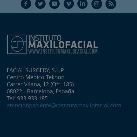
F
T
Y
V
L
Ñ
R
FACIAL SURGERY, S.L.P.
Centro Médico Teknon
Carrer Vilana, 12 (Off. 185)
08022 - Barcelona, España
Tel: 933 933 185
atencionpaciente@institutomaxilofacial.com