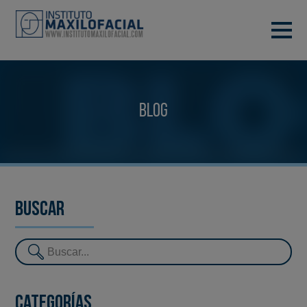
PIDE TU CITA
933 933 185
BARCELONA
Blog
VIDEOCONFERENCIA
Buscar
Categorías