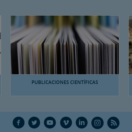
PUBLICACIONES CIENTÍFICAS
F
T
Y
V
L
Ñ
R