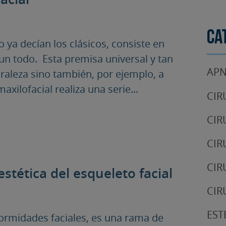
Ca
 ya decían los clásicos, consiste en
un todo. Esta premisa universal y tan
APN
uraleza sino también, por ejemplo, a
xilofacial realiza una serie...
CIR
CIR
CIR
CIR
estética del esqueleto facial
CIR
EST
eformidades faciales, es una rama de