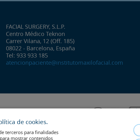
FACIAL SURGERY, S.L.P.
Centro Médico Teknon
Carrer Vilana, 12 (Off. 185)
08022 - Barcelona, España
Tel: 933 933 185
atencionpaciente@institutomaxilofacial.com
ítica de cookies.
de terceros para finalidades
s para mostrar contenidos