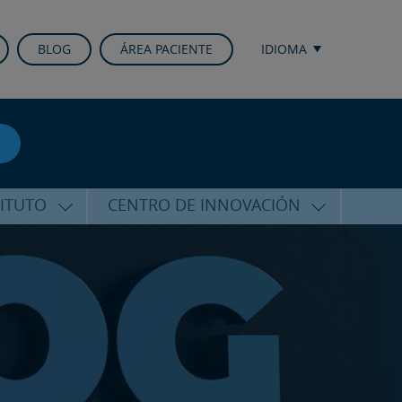
BLOG
ÁREA PACIENTE
IDIOMA
TITUTO
CENTRO DE INNOVACIÓN
ALFARO
ÚLTIMAS TECNOLOGÍAS
CURSOS Y CONFERENCIAS
ALIZADA
FORMACIÓN
ÑAMIENTO
PUBLICACIONES CIENTÍFICAS
CO
LA VOZ DEL EXPERTO
ACIONALES