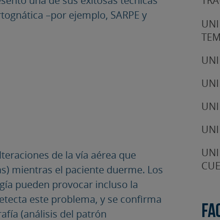
esentó una de sus exitosas técnicas
TRA
ortognática –por ejemplo, SARPE y
UNI
TE
UNI
UNI
UNI
UNI
UNI
teraciones de la vía aérea que
CUE
s) mientras el paciente duerme. Los
gía pueden provocar incluso la
etecta este problema, y se confirma
Fa
fía (análisis del patrón