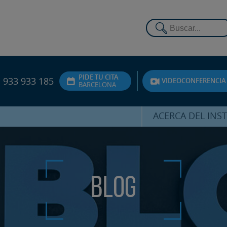
PIDE TU CITA
933 933 185
VIDEOCONFERENCIA
BARCELONA
ACERCA DEL INS
DR. HERNÁNDEZ 
EQUIPO
ATENCIÓN PERSON
Blog
UNIDAD DE ACOMPA
PSICOLÓGI
SERVICIOS INTERN