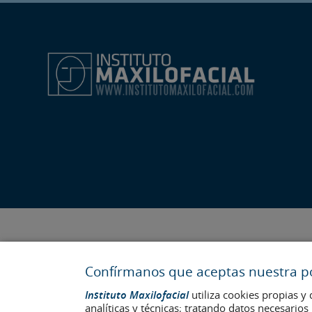
Confírmanos que aceptas nuestra pol
Instituto Maxilofacial
utiliza cookies propias y 
analíticas y técnicas; tratando datos necesario