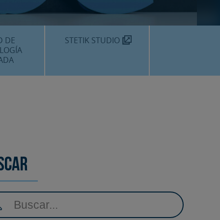
TEKNON
MOS?
D DE
STETIK STUDIO
LOGÍA
ADA
DENTALES
DENTAL
AMIENTOS
scar