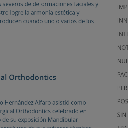
os severos de deformaciones faciales y
IMP
stro logre la armonía estética y
IN
producen cuando uno o varios de los
INT
NOT
NUE
PAC
al Orthodontics
PER
POS
co Hernández Alfaro asistió como
rgical Orthodontics celebrado en
SIN
lo de su exposición Mandibular