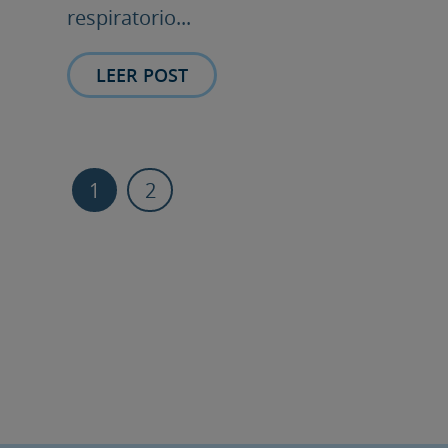
respiratorio...
LEER POST
1
2