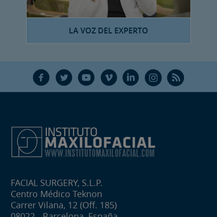
LA VOZ DEL EXPERTO
F
T
Y
V
L
Ñ
R
FACIAL SURGERY, S.L.P.
Centro Médico Teknon
Carrer Vilana, 12 (Off. 185)
08022 - Barcelona, España