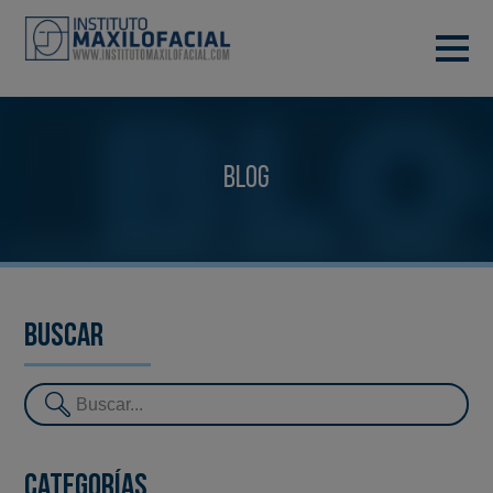
PIDE TU CITA
933 933 185
BARCELONA
Blog
VIDEOCONFERENCIA
Buscar
Categorías