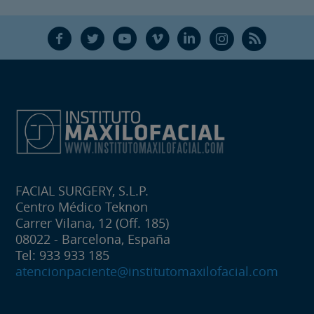
F
T
Y
V
L
Ñ
R
FACIAL SURGERY, S.L.P.
Centro Médico Teknon
Carrer Vilana, 12 (Off. 185)
08022 - Barcelona, España
Tel: 933 933 185
atencionpaciente@institutomaxilofacial.com