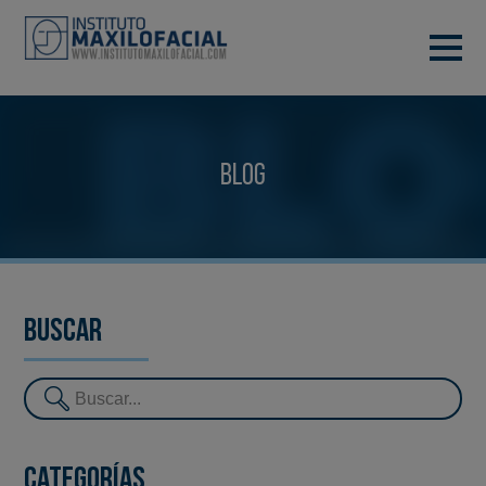
PIDE TU CITA
933 933 185
BARCELONA
Blog
VIDEOCONFERENCIA
Buscar
Categorías