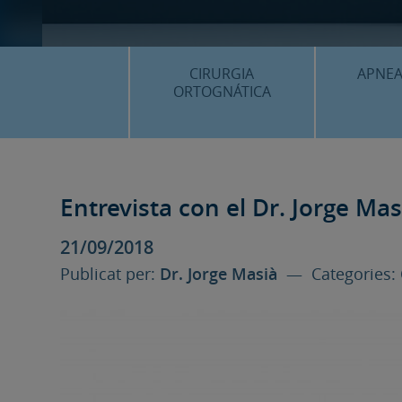
CIRURGIA
APNEA
ORTOGNÁTICA
¿QU
¿QUÈ ÉS…?
PROC
PROCEDIMENTS
Entrevista con el Dr. Jorge Masià
PLANIF
SURGERY FIRST
21/09/2018
CASOS
CIRURGIA MÍNIMAMENT
Publicat per:
Dr. Jorge Masià
— Categories:
INVASIVA
PLANIFICACIÓ 3D
FAQS
CASOS CLÍNICS