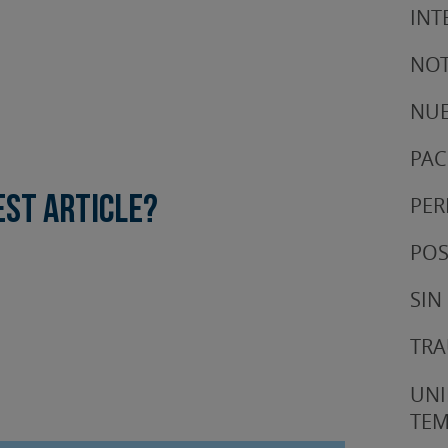
INT
NOT
NUE
PAC
PER
est article?
POS
SIN
TRA
UNI
TE