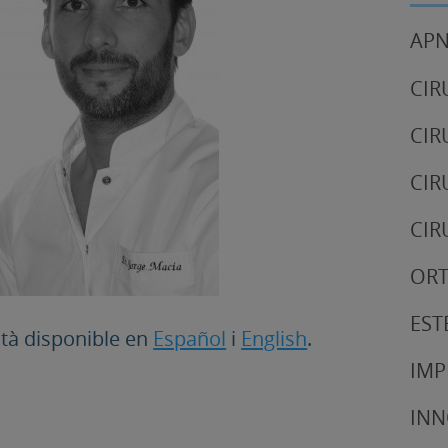
APN
CIR
CIR
CIR
CIR
OR
EST
tà disponible en
Español
i
English
.
IMP
IN