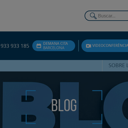
DEMANA CITA
933 933 185
VIDEOCONFERÈNCI
BARCELONA
SOBRE L
DR. FEDE
ATENCIÓ 
Blog
UNITA
PS
SERVEIS 