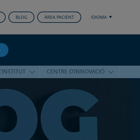
BLOG
ÀREA PACIENT
IDIOMA
A
’INSTITUT
CENTRE D’INNOVACIÓ
RICO HERNÁNDEZ
ÚLTIMES TECNOLOGIES
ALFARO
CONFERÈNCIES I CONGRESSOS
EQUIP
FORMACIÓ
PERSONALITZADA
PUBLICACIONS CIENTÍFIQUES
T DE SUPORT
ICOLÒGIC
LA VEU DE L’EXPERT
INTERNACIONALS