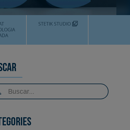
MÈDIC TEKNON
N SOM?
AT
STETIK STUDIO
OLOGIA
ADA
DENTALS
DENTAL
scar
EDIMENTS
tegories