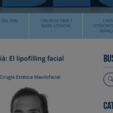
CENTRE 
O
 DEL SON
CIRURGIA ORAL I
UNIT
MAXIL·LOFACIAL
D’ODONT
AVANÇ
È ÉS…?
¿QUÈ ÉS…?
IMPLANTS 
EDIMENTS
PROCEDIMENTS
ESTÈTICA 
: El lipofilling facial
Bu
ICACIÓ 3D
FAQS
ALTRES PROC
 CLÍNICS
Cirugía Estética Maxilofacial
FAQS
Ca