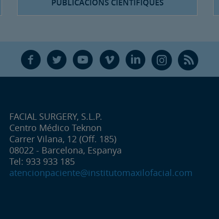
PUBLICACIONS CIENTÍFIQUES
F
T
Y
V
L
Ñ
R
FACIAL SURGERY, S.L.P.
Centro Médico Teknon
Carrer Vilana, 12 (Off. 185)
08022 - Barcelona, Espanya
Tel: 933 933 185
atencionpaciente@institutomaxilofacial.com