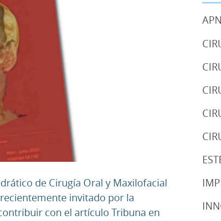
APN
CIR
CIR
CIR
CIR
CIR
EST
edrático de Cirugía Oral y Maxilofacial
IMP
e recientemente invitado por la
IN
ontribuir con el artículo Tribuna en