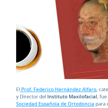
El
Prof. Federico Hernández Alfaro
, cat
y Director del
Instituto Maxilofacial
, fu
Sociedad Española de Ortodoncia
para c