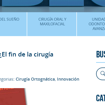
CENTRO MÉDICO 
¿DÓNDE ESTA
DEL SUEÑO
CIRUGÍA ORAL Y
UNIDA
MAXILOFACIAL
ODONTO
AVANZ
É ES…?
¿QUÉ ES…?
IMPLANTES 
AMIENTOS
TRATAMIENTOS
ESTÉTICA 
El fin de la cirugía
Bu
ICACIÓN 3D
FAQS
OTROS TRAT
 CLÍNICOS
FAQS
gorias:
Cirugía Ortognática
,
Innovación
Ca