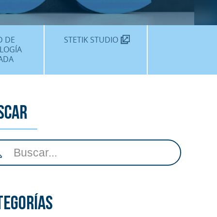
TEKNON
MOS?
D DE
STETIK STUDIO
LOGÍA
ADA
DENTALES
DENTAL
scar
AMIENTOS
tegorías