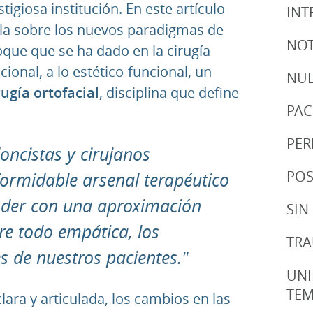
tigiosa institución. En este artículo
INT
bla sobre los nuevos paradigmas de
NOT
oque que se ha dado en la cirugía
cional, a lo estético-funcional, un
NUE
ugía ortofacial
, disciplina que define
PAC
PER
doncistas y cirujanos
POS
ormidable arsenal terapéutico
ender con una aproximación
SIN
bre todo empática, los
TRA
 de nuestros pacientes."
UNI
TE
lara y articulada, los cambios en las