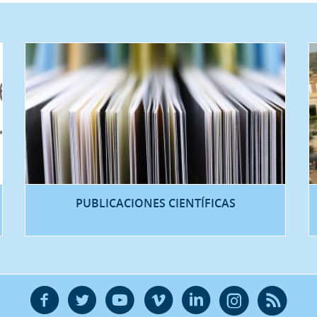
PUBLICACIONES CIENTÍFICAS
F
T
Y
V
L
Ñ
R