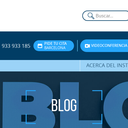
PIDE TU CITA
933 933 185
VIDEOCONFERENCIA
BARCELONA
ACERCA DEL INS
DR. HERNÁNDEZ 
EQUIPO
ATENCIÓN PERSON
Blog
UNIDAD DE ACOMPA
PSICOLÓGI
SERVICIOS INTERN