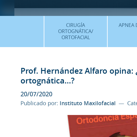
CIRUGÍA
APNEA 
ORTOGNÁTICA/
ORTOFACIAL
¿QU
¿QUÉ ES…?
TRAT
TRATAMIENTOS
Prof. Hernández Alfaro opina: ¿
PLANIF
SURGERY FIRST
ortognática…?
CASOS
CIRUGÍA MÍNIMAMENTE
20/07/2020
INVASIVA
Publicado por:
Instituto Maxilofacial
— Cate
PLANIFICACIÓN 3D
FAQS
CASOS CLÍNICOS