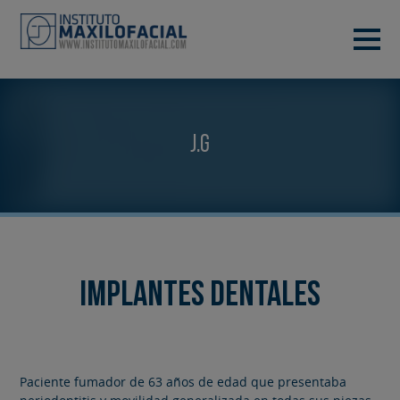
PIDE TU CITA
933 933 185
BARCELONA
J.G
VIDEOCONFERENCIA
Implantes dentales
Paciente fumador de 63 años de edad que presentaba