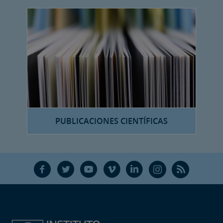
PUBLICACIONES CIENTÍFICAS
F
T
Y
V
L
Ñ
R