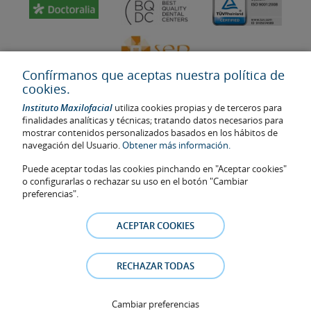
Confírmanos que aceptas nuestra política de
cookies.
Instituto Maxilofacial
utiliza cookies propias y de terceros para
finalidades analíticas y técnicas; tratando datos necesarios para
mostrar contenidos personalizados basados en los hábitos de
navegación del Usuario.
Obtener más información.
Última actualización: 2023
No. de autorización de centro sanitario: E08646940
Puede aceptar todas las cookies pinchando en "Aceptar cookies"
o configurarlas o rechazar su uso en el botón "Cambiar
La información presente en la web no reemplaza sino complementa
preferencias".
la relación médico-paciente. En caso de duda, consulte con el
médico de referencia. Las fotos y los testimonios de los pacientes
ACEPTAR COOKIES
identificables que aparecen en la web están publicadas con su
consentimiento y se retirarán en cualquier momento a petición de
los pacientes.
RECHAZAR TODAS
Aviso legal
–
Política de Cookies
–
Política de Privacidad
Cambiar preferencias