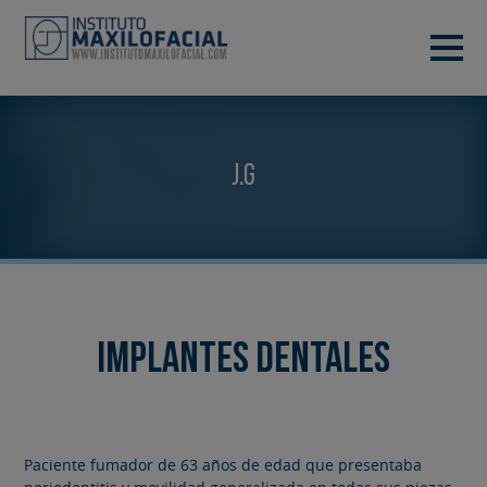
DEMANA CITA
933 933 185
BARCELONA
J.G
VIDEOCONFERÈNCIA
Implantes dentales
Paciente fumador de 63 años de edad que presentaba