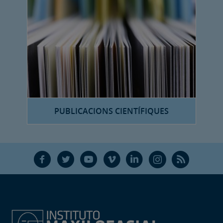
PUBLICACIONS CIENTÍFIQUES
F
T
Y
V
L
Ñ
R