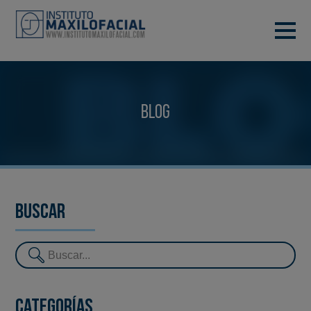
PIDE TU CITA
933 933 185
BARCELONA
Blog
VIDEOCONFERENCIA
Buscar
Categorías