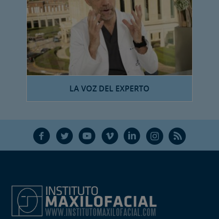
LA VOZ DEL EXPERTO
F
T
Y
V
L
Ñ
R