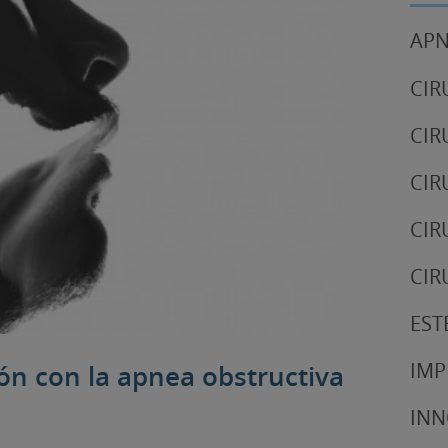
APN
CIR
CIR
CIR
CIR
CIR
EST
IMP
ión con la apnea obstructiva
IN