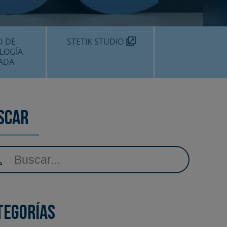
TEKNON
MOS?
D DE
STETIK STUDIO
LOGÍA
ADA
DENTALES
DENTAL
scar
AMIENTOS
tegorías