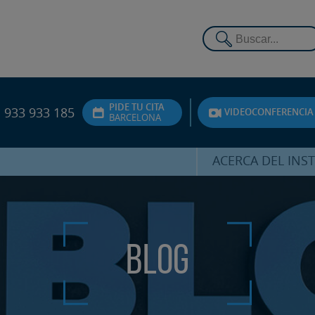
PIDE TU CITA
933 933 185
VIDEOCONFERENCIA
BARCELONA
ACERCA DEL INS
DR. HERNÁNDEZ 
EQUIPO
ATENCIÓN PERSON
Blog
UNIDAD DE ACOMPA
PSICOLÓGI
SERVICIOS INTERN