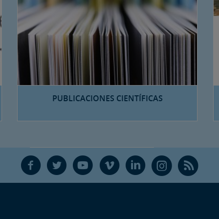
PUBLICACIONES CIENTÍFICAS
F
T
Y
V
L
Ñ
R