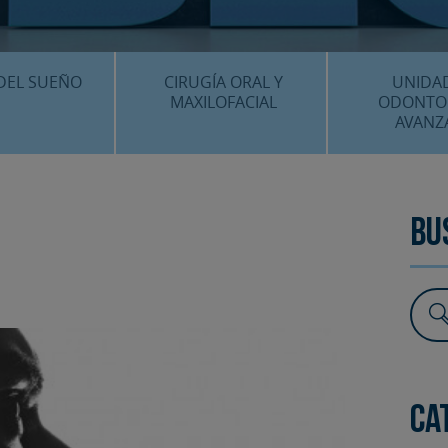
CENTRO MÉDICO 
¿DÓNDE ESTA
DEL SUEÑO
CIRUGÍA ORAL Y
UNIDA
MAXILOFACIAL
ODONTO
AVANZ
É ES…?
¿QUÉ ES…?
IMPLANTES 
AMIENTOS
TRATAMIENTOS
ESTÉTICA 
Bu
ICACIÓN 3D
FAQS
OTROS TRAT
 CLÍNICOS
FAQS
Ca