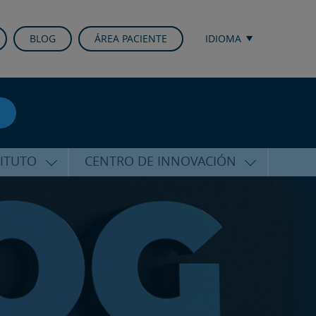
BLOG
ÁREA PACIENTE
IDIOMA
TITUTO
CENTRO DE INNOVACIÓN
ALFARO
ÚLTIMAS TECNOLOGÍAS
CURSOS Y CONFERENCIAS
ALIZADA
FORMACIÓN
ÑAMIENTO
PUBLICACIONES CIENTÍFICAS
CO
LA VOZ DEL EXPERTO
ACIONALES