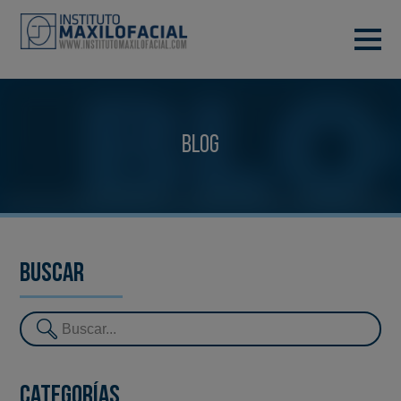
PIDE TU CITA
933 933 185
BARCELONA
Blog
VIDEOCONFERENCIA
Buscar
Categorías