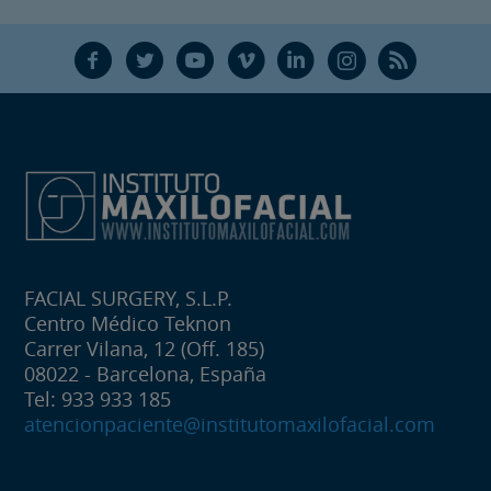
F
T
Y
V
L
Ñ
R
FACIAL SURGERY, S.L.P.
Centro Médico Teknon
Carrer Vilana, 12 (Off. 185)
08022 - Barcelona, España
Tel: 933 933 185
atencionpaciente@institutomaxilofacial.com