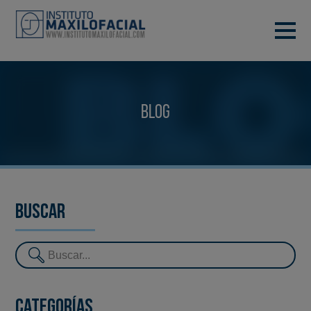
PIDE TU CITA
933 933 185
BARCELONA
Blog
VIDEOCONFERENCIA
Buscar
Categorías