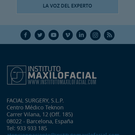
LA VOZ DEL EXPERTO
F
T
Y
V
L
Ñ
R
FACIAL SURGERY, S.L.P.
Centro Médico Teknon
Carrer Vilana, 12 (Off. 185)
08022 - Barcelona, España
Tel: 933 933 185
atencionpaciente@institutomaxilofacial.com