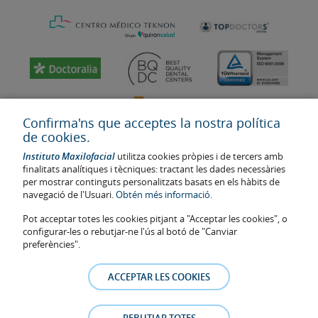
Confirma'ns que acceptes la nostra política
de cookies.
Instituto Maxilofacial
utilitza cookies pròpies i de tercers amb
finalitats analítiques i tècniques: tractant les dades necessàries
per mostrar continguts personalitzats basats en els hàbits de
navegació de l'Usuari.
Obtén més informació.
Última actualització: 2023
Pot acceptar totes les cookies pitjant a "Acceptar les cookies", o
Num. d'autorització de centre sanitari: E08646940
configurar-les o rebutjar-ne l'ús al botó de "Canviar
preferències".
La informació present a la web no reemplaça sinó complementa la
relació metge-pacient. En cas de dubte, consulti amb el metge de
ACCEPTAR LES COOKIES
referència. Les fotos i els testimonis dels pacients identificables que
apareixen a la web estan publicades amb el seu consentiment i es
retiraran a qualsevol moment a petició dels pacients.