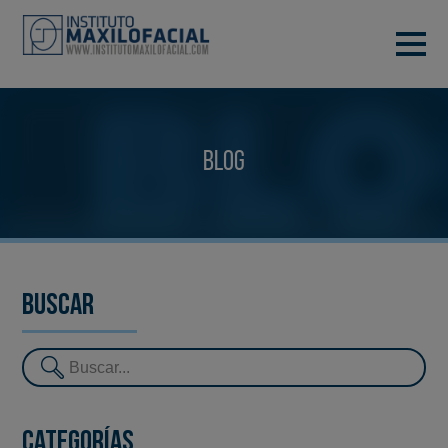
PIDE TU CITA
933 933 185
BARCELONA
Blog
VIDEOCONFERENCIA
Buscar
Categorías