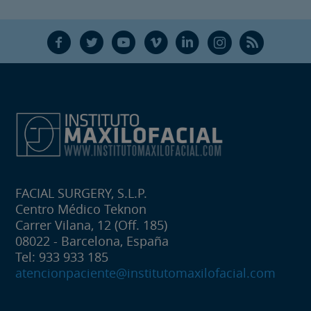
F
T
Y
V
L
Ñ
R
FACIAL SURGERY, S.L.P.
Centro Médico Teknon
Carrer Vilana, 12 (Off. 185)
08022 - Barcelona, España
Tel: 933 933 185
atencionpaciente@institutomaxilofacial.com