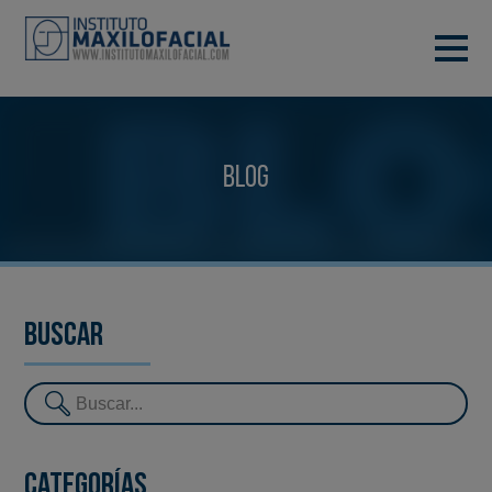
PIDE TU CITA
933 933 185
BARCELONA
Blog
VIDEOCONFERENCIA
Buscar
Categorías