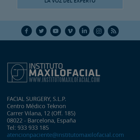
LA VOZ DEL EXPERTO
F
T
Y
V
L
Ñ
R
FACIAL SURGERY, S.L.P.
Centro Médico Teknon
Carrer Vilana, 12 (Off. 185)
08022 - Barcelona, España
Tel: 933 933 185
atencionpaciente@institutomaxilofacial.com