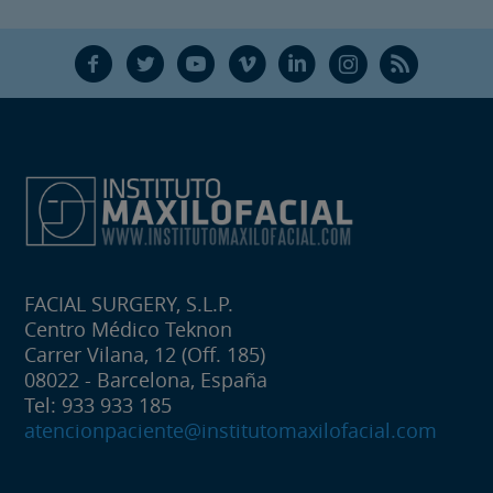
F
T
Y
V
L
Ñ
R
FACIAL SURGERY, S.L.P.
Centro Médico Teknon
Carrer Vilana, 12 (Off. 185)
08022 - Barcelona, España
Tel: 933 933 185
atencionpaciente@institutomaxilofacial.com