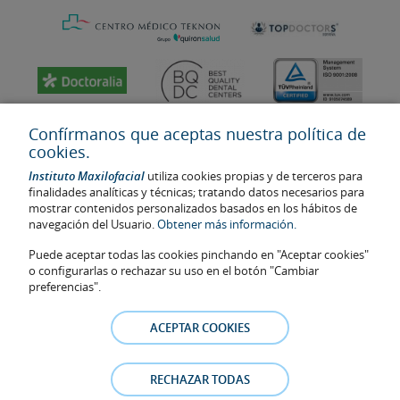
Confírmanos que aceptas nuestra política de
cookies.
Instituto Maxilofacial
utiliza cookies propias y de terceros para
finalidades analíticas y técnicas; tratando datos necesarios para
mostrar contenidos personalizados basados en los hábitos de
navegación del Usuario.
Obtener más información.
Puede aceptar todas las cookies pinchando en "Aceptar cookies"
Última actualización: 2023
o configurarlas o rechazar su uso en el botón "Cambiar
No. de autorización de centro sanitario: E08646940
preferencias".
La información presente en la web no reemplaza sino complementa
la relación médico-paciente. En caso de duda, consulte con el
ACEPTAR COOKIES
médico de referencia. Las fotos y los testimonios de los pacientes
identificables que aparecen en la web están publicadas con su
consentimiento y se retirarán en cualquier momento a petición de
RECHAZAR TODAS
los pacientes.