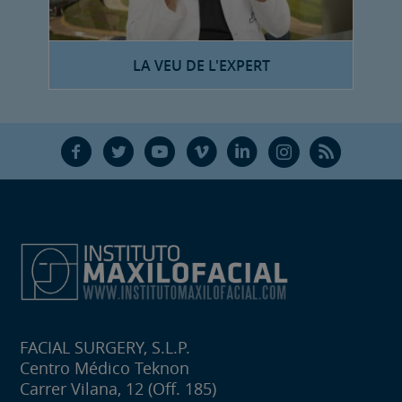
LA VEU DE L'EXPERT
F
T
Y
V
L
Ñ
R
FACIAL SURGERY, S.L.P.
Centro Médico Teknon
Carrer Vilana, 12 (Off. 185)