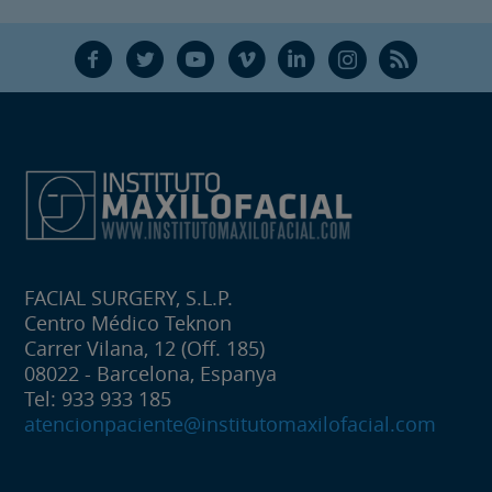
F
T
Y
V
L
Ñ
R
FACIAL SURGERY, S.L.P.
Centro Médico Teknon
Carrer Vilana, 12 (Off. 185)
08022 - Barcelona, Espanya
Tel: 933 933 185
atencionpaciente@institutomaxilofacial.com