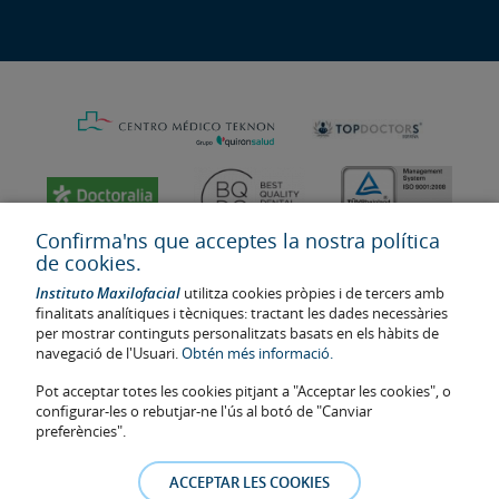
Confirma'ns que acceptes la nostra política
de cookies.
Instituto Maxilofacial
utilitza cookies pròpies i de tercers amb
finalitats analítiques i tècniques: tractant les dades necessàries
per mostrar continguts personalitzats basats en els hàbits de
navegació de l'Usuari.
Obtén més informació.
Pot acceptar totes les cookies pitjant a "Acceptar les cookies", o
configurar-les o rebutjar-ne l'ús al botó de "Canviar
Última actualització: 2023
preferències".
Num. d'autorització de centre sanitari: E08646940
La informació present a la web no reemplaça sinó complementa la
ACCEPTAR LES COOKIES