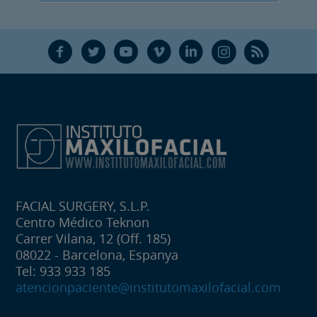
F
T
Y
V
L
Ñ
R
FACIAL SURGERY, S.L.P.
Centro Médico Teknon
Carrer Vilana, 12 (Off. 185)
08022 - Barcelona, Espanya
Tel: 933 933 185
atencionpaciente@institutomaxilofacial.com