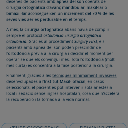
desenes de pacients amb
apnea del son
operats de
cirurgia ortognàtica
d’
avanç mandibular
,
maxil·lar
o
bimaxil·lar
aconsegueixen un
increment del 70 % de les
seves vies aèries perdurable en el temps
.
A més, la
cirurgia ortognàtica
abans havia de complir
sempre el protocol
ortodòncia-cirurgia ortognàtica-
ortodòncia
.
Gràcies al procediment
Surgery First
, els
pacients amb apnea del son poden prescindir de
l’
ortodòncia
prèvia a la cirurgia i decidir el moment per
operar-se que els convingui més. Tota l’
ortodòncia
(molt
més curta) es concentra a la fase posterior a la cirurgia.
Finalment, gràcies a les
tècniques mínimament invasives
desenvolupades a l’
Institut Maxil·lofacial
, en casos
seleccionats, el pacient es pot intervenir sota anestèsia
local i sedació sense ingrés hospitalari, cosa que n’accelera
la recuperació i la tornada a la vida normal.