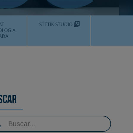
MÈDIC TEKNON
N SOM?
AT
STETIK STUDIO
OLOGIA
ADA
DENTALS
DENTAL
EDIMENTS
scar