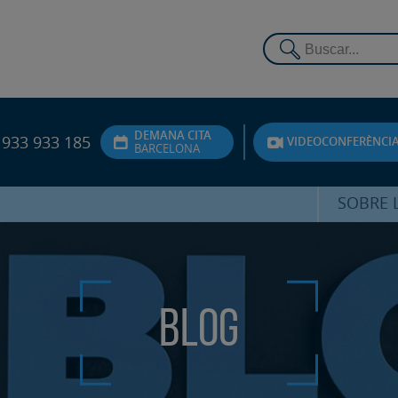
DEMANA CITA
933 933 185
VIDEOCONFERÈNCI
BARCELONA
SOBRE L
DR. FEDE
ATENCIÓ 
Blog
UNITA
PS
SERVEIS 