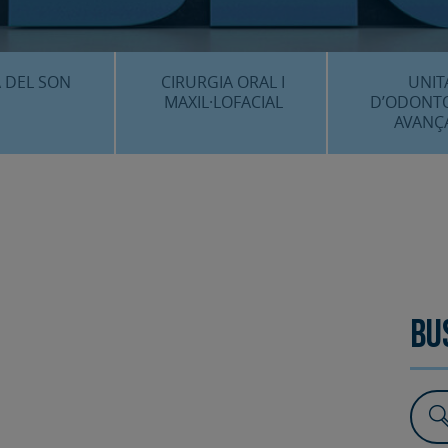
CENTRE 
O
 DEL SON
CIRURGIA ORAL I
UNIT
MAXIL·LOFACIAL
D’ODONT
AVANÇ
È ÉS…?
¿QUÈ ÉS…?
IMPLANTS 
EDIMENTS
PROCEDIMENTS
ESTÈTICA 
ICACIÓ 3D
FAQS
ALTRES PROC
 CLÍNICS
FAQS
Bu