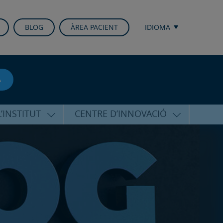
BLOG
ÀREA PACIENT
IDIOMA
A
’INSTITUT
CENTRE D’INNOVACIÓ
RICO HERNÁNDEZ
ÚLTIMES TECNOLOGIES
ALFARO
CONFERÈNCIES I CONGRESSOS
EQUIP
FORMACIÓ
PERSONALITZADA
PUBLICACIONS CIENTÍFIQUES
T DE SUPORT
ICOLÒGIC
LA VEU DE L’EXPERT
INTERNACIONALS