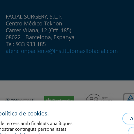
FACIAL SURGERY, S.L.P.
Centro Médico Teknon
Carrer Vilana, 12 (Off. 185)
08022 - Barcelona, Espanya
Tel: 933 933 185
atencionpaciente@institutomaxilofacial.com
olítica de cookies.
A
de tercers amb finalitats analítiques
mostrar continguts personalitzats