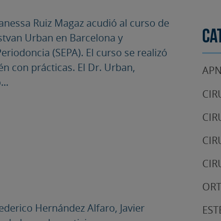
Vanessa Ruiz Magaz acudió al curso de
Ca
 Istvan Urban en Barcelona y
riodoncia (SEPA). El curso se realizó
 con prácticas. El Dr. Urban,
APN
..
CIR
CIR
CIR
CIR
OR
ederico Hernández Alfaro, Javier
EST