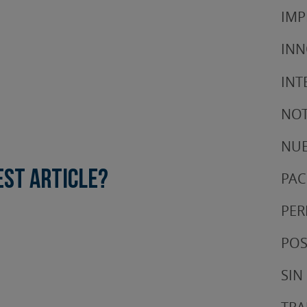
IMP
IN
INT
NOT
NUE
est article?
PAC
PER
POS
SIN