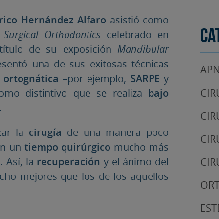
rico Hernández Alfaro
asistió como
Surgical Orthodontics
celebrado en
Ca
 título de su exposición
Mandibular
esentó una de sus exitosas técnicas
APN
a ortognática
–por ejemplo,
SARPE
y
omo distintivo que se realiza
bajo
CIR
.
CIR
zar la
cirugía
de una manera poco
CIR
en un
tiempo quirúrgico
mucho más
s
. Así, la
recuperación
y el ánimo del
CIR
ho mejores que los de los aquellos
OR
EST