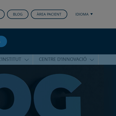
BLOG
ÀREA PACIENT
IDIOMA
A
’INSTITUT
CENTRE D’INNOVACIÓ
RICO HERNÁNDEZ
ÚLTIMES TECNOLOGIES
ALFARO
CONFERÈNCIES I CONGRESSOS
EQUIP
FORMACIÓ
PERSONALITZADA
PUBLICACIONS CIENTÍFIQUES
T DE SUPORT
ICOLÒGIC
LA VEU DE L’EXPERT
INTERNACIONALS