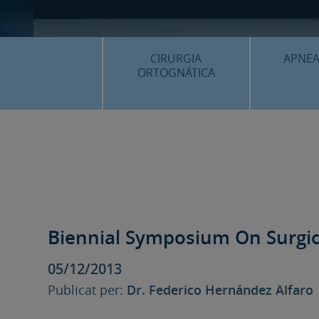
CIRURGIA
APNEA
ORTOGNÁTICA
¿QU
¿QUÈ ÉS…?
PROC
PROCEDIMENTS
PLANIF
SURGERY FIRST
CASOS
CIRURGIA MÍNIMAMENT
INVASIVA
Biennial Symposium On Surgic
PLANIFICACIÓ 3D
05/12/2013
FAQS
Publicat per:
Dr. Federico Hernández Alfaro
CASOS CLÍNICS