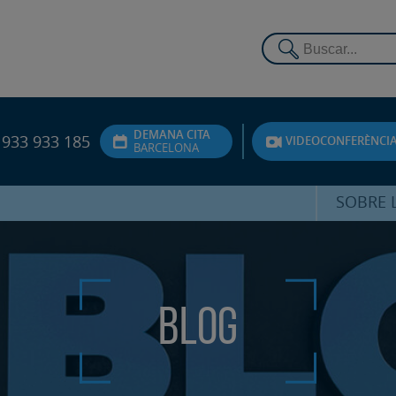
DEMANA CITA
933 933 185
VIDEOCONFERÈNCI
BARCELONA
SOBRE L
DR. FEDE
ATENCIÓ 
Blog
UNITA
PS
SERVEIS 