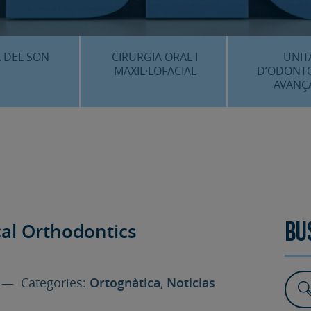
CENTRE 
O
 DEL SON
CIRURGIA ORAL I
UNIT
MAXIL·LOFACIAL
D’ODONT
AVANÇ
È ÉS…?
¿QUÈ ÉS…?
IMPLANTS 
EDIMENTS
PROCEDIMENTS
ESTÈTICA 
ICACIÓ 3D
FAQS
ALTRES PROC
 CLÍNICS
al Orthodontics
FAQS
Bu
— Categories:
Ortognàtica
,
Noticias