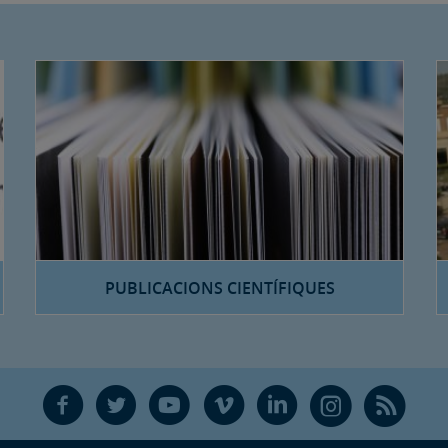
PUBLICACIONS CIENTÍFIQUES
F
T
Y
V
L
Ñ
R