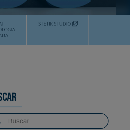
MÈDIC TEKNON
N SOM?
AT
STETIK STUDIO
OLOGIA
ADA
DENTALS
DENTAL
EDIMENTS
scar