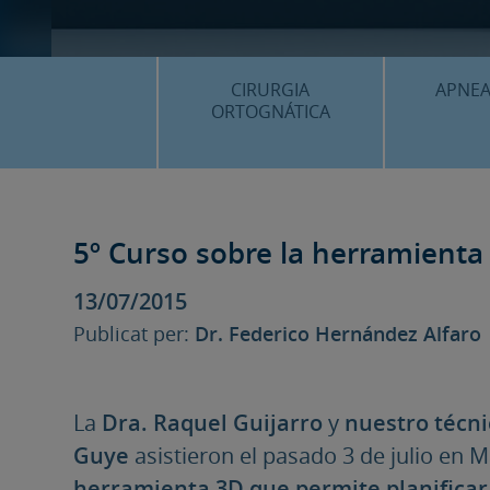
CIRURGIA
APNEA
ORTOGNÁTICA
¿QU
¿QUÈ ÉS…?
PROC
PROCEDIMENTS
5º Curso sobre la herramienta
PLANIF
SURGERY FIRST
13/07/2015
CASOS
CIRURGIA MÍNIMAMENT
Publicat per:
Dr. Federico Hernández Alfaro
INVASIVA
PLANIFICACIÓ 3D
FAQS
La
Dra. Raquel Guijarro
y
nuestro técn
Guye
asistieron el pasado 3 de julio en M
CASOS CLÍNICS
herramienta 3D que permite planificar 