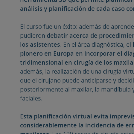
análisis y planificación de cada caso co
El curso fue un éxito: además de aprende
pudieron
debatir acerca de procedimien
los asistentes
. En el área diagnóstica, el
pionero en Europa en incorporar el diag
tridimensional en cirugía de los maxila
además, la realización de una cirugía vir
que el cirujano puede anticiparse y deci
posteriormente al maxilar, la mandíbula y
faciales.
Esta planificación virtual evita imprev
considerablemente la incidencia de err
maxilares
. Los 120 casos de cirugía orto