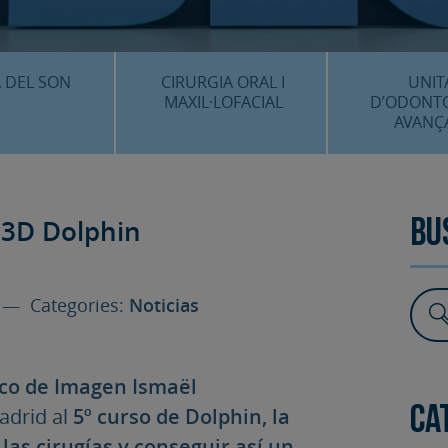
CENTRE 
O
 DEL SON
CIRURGIA ORAL I
UNIT
MAXIL·LOFACIAL
D’ODONT
AVANÇ
È ÉS…?
¿QUÈ ÉS…?
IMPLANTS 
EDIMENTS
PROCEDIMENTS
ESTÈTICA 
 3D Dolphin
Bu
ICACIÓ 3D
FAQS
ALTRES PROC
 CLÍNICS
— Categories:
Noticias
FAQS
ico de Imagen Ismaël
adrid al
5º curso de Dolphin, la
Ca
las cirugías y conseguir así un