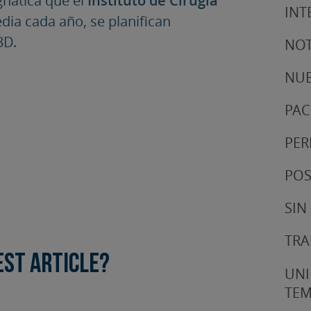
INT
edia cada año, se planifican
3D.
NOT
NUE
PAC
PER
POS
SIN
TRA
est article?
UNI
TE