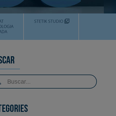
MÈDIC TEKNON
N SOM?
AT
STETIK STUDIO
OLOGIA
ADA
DENTALS
DENTAL
scar
EDIMENTS
tegories