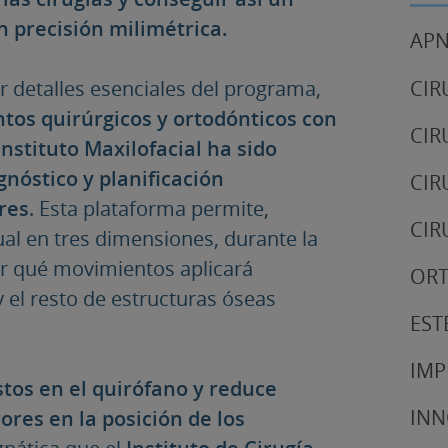
n precisión milimétrica.
APN
r detalles esenciales del programa,
CIR
tos quirúrgicos y ortodónticos con
CIR
Instituto Maxilofacial ha sido
nóstico y planificación
CIR
res
. Esta plataforma permite,
CIR
tual en tres dimensiones, durante la
dir qué movimientos aplicará
OR
 el resto de estructuras óseas
EST
IMP
istos en el quirófano y reduce
IN
ores en la posición de los
gnática que el
Instituto de Cirugía