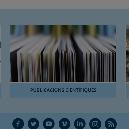
PUBLICACIONS CIENTÍFIQUES
F
T
Y
V
L
Ñ
R