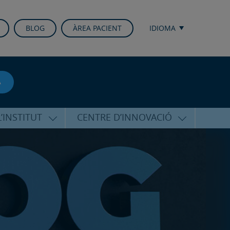
BLOG
ÀREA PACIENT
IDIOMA
A
’INSTITUT
CENTRE D’INNOVACIÓ
RICO HERNÁNDEZ
ÚLTIMES TECNOLOGIES
ALFARO
CONFERÈNCIES I CONGRESSOS
EQUIP
FORMACIÓ
PERSONALITZADA
PUBLICACIONS CIENTÍFIQUES
T DE SUPORT
ICOLÒGIC
LA VEU DE L’EXPERT
INTERNACIONALS