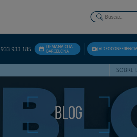
DEMANA CITA
933 933 185
VIDEOCONFERÈNCI
BARCELONA
SOBRE L
DR. FEDE
ATENCIÓ 
Blog
UNITA
PS
SERVEIS 