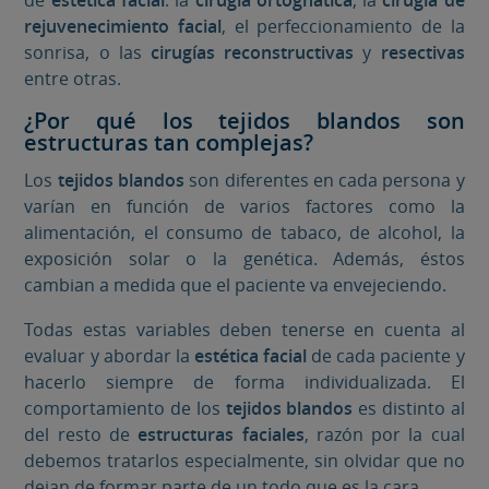
de
estética facial
: la
cirugía ortognática
, la
cirugía de
rejuvenecimiento facial
, el perfeccionamiento de la
sonrisa, o las
cirugías reconstructivas
y
resectivas
entre otras.
¿Por qué los tejidos blandos son
estructuras tan complejas?
Los
tejidos blandos
son diferentes en cada persona y
varían en función de varios factores como la
alimentación, el consumo de tabaco, de alcohol, la
exposición solar o la genética. Además, éstos
cambian a medida que el paciente va envejeciendo.
Todas estas variables deben tenerse en cuenta al
evaluar y abordar la
estética facial
de cada paciente y
hacerlo siempre de forma individualizada. El
comportamiento de los
tejidos blandos
es distinto al
del resto de
estructuras faciales
, razón por la cual
debemos tratarlos especialmente, sin olvidar que no
dejan de formar parte de un todo que es la cara.