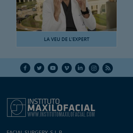
LA VEU DE L'EXPERT
F
T
Y
V
L
Ñ
R
FACIAL SURGERY, S.L.P.