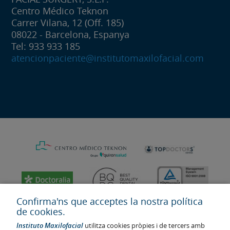
Centro Médico Teknon
Carrer Vilana, 12 (Off. 185)
08022 - Barcelona, Espanya
Tel: 933 933 185
atencionpaciente@institutomaxilofacial.com
Confirma'ns que acceptes la nostra política
de cookies.
Instituto Maxilofacial
utilitza cookies pròpies i de tercers amb