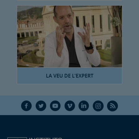
LA VEU DE L'EXPERT
F
T
Y
V
L
Ñ
R