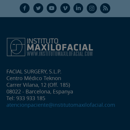
F
T
Y
V
L
Ñ
R
FACIAL SURGERY, S.L.P.
Centro Médico Teknon
Carrer Vilana, 12 (Off. 185)
08022 - Barcelona, Espanya
Tel: 933 933 185
atencionpaciente@institutomaxilofacial.com