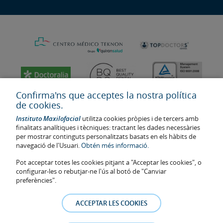
Confirma'ns que acceptes la nostra política
de cookies.
Instituto Maxilofacial
utilitza cookies pròpies i de tercers amb
finalitats analítiques i tècniques: tractant les dades necessàries
per mostrar continguts personalitzats basats en els hàbits de
navegació de l'Usuari.
Obtén més informació.
Pot acceptar totes les cookies pitjant a "Acceptar les cookies", o
configurar-les o rebutjar-ne l'ús al botó de "Canviar
Última actualització: 2023
preferències".
Num. d'autorització de centre sanitari: E08646940
La informació present a la web no reemplaça sinó complementa la
ACCEPTAR LES COOKIES
relació metge-pacient. En cas de dubte, consulti amb el metge de
referència. Les fotos i els testimonis dels pacients identificables que