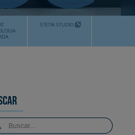
MÈDIC TEKNON
N SOM?
AT
STETIK STUDIO
OLOGIA
ADA
DENTALS
DENTAL
EDIMENTS
scar