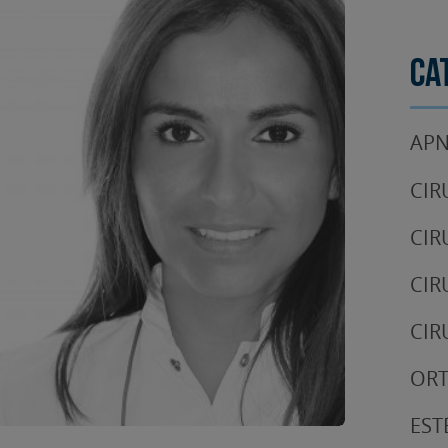
Ca
APN
CIR
CIR
CIR
CIR
OR
EST