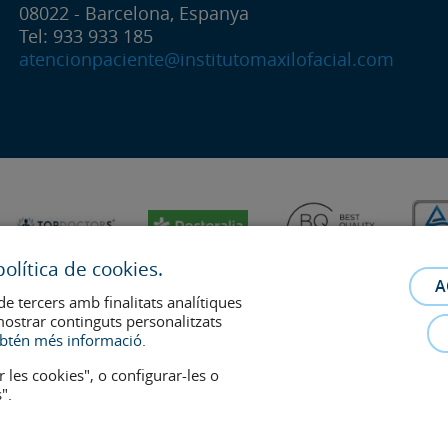
08022 - Barcelona, Espanya
Tel: 933 933 185
atencionpaciente@institutomaxilofacial.com
olítica de cookies.
A
de tercers amb finalitats analítiques
mostrar continguts personalitzats
btén més informació.
r les cookies", o configurar-les o
".
relació metge-pacient. En cas de dubte, consulti amb el metge de referència.
s retiraran a qualsevol moment a petició dels pacients.