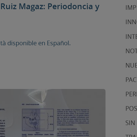
 Ruiz Magaz: Periodoncia y
IMP
IN
INT
à disponible en Español.
NOT
NUE
PAC
PER
POS
SIN