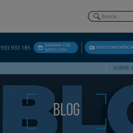
DEMANA CITA
933 933 185
VIDEOCONFERÈNCI
BARCELONA
SOBRE L
DR. FEDE
ATENCIÓ 
Blog
UNITA
PS
SERVEIS 