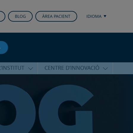
BLOG
ÀREA PACIENT
IDIOMA
A
’INSTITUT
CENTRE D’INNOVACIÓ
RICO HERNÁNDEZ
ÚLTIMES TECNOLOGIES
ALFARO
CONFERÈNCIES I CONGRESSOS
EQUIP
FORMACIÓ
PERSONALITZADA
PUBLICACIONS CIENTÍFIQUES
T DE SUPORT
ICOLÒGIC
LA VEU DE L’EXPERT
INTERNACIONALS