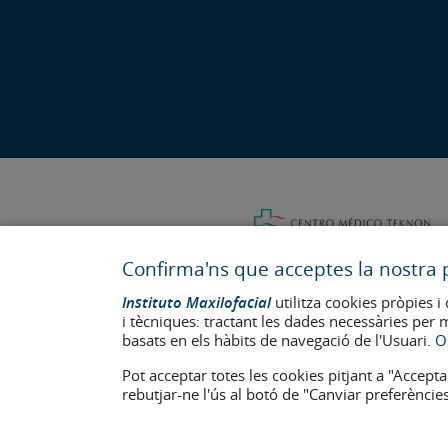
Confirma'ns que acceptes la nostra p
Instituto Maxilofacial
utilitza cookies pròpies i 
i tècniques: tractant les dades necessàries per 
basats en els hàbits de navegació de l'Usuari.
O
Última actualització: 2023
Pot acceptar totes les cookies pitjant a "Accepta
Num. d'autorització de centre sanitari: E08646940
rebutjar-ne l'ús al botó de "Canviar preferències
La informació present a la web no reemplaça sinó complementa la 
apareixen a la web estan publicades amb el seu consentiment i e