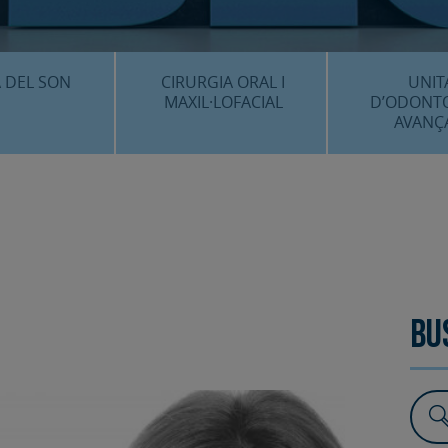
CENTRE 
O
 DEL SON
CIRURGIA ORAL I
UNIT
MAXIL·LOFACIAL
D’ODONT
AVANÇ
È ÉS…?
¿QUÈ ÉS…?
IMPLANTS 
EDIMENTS
PROCEDIMENTS
ESTÈTICA 
ICACIÓ 3D
FAQS
ALTRES PROC
 CLÍNICS
FAQS
Bu