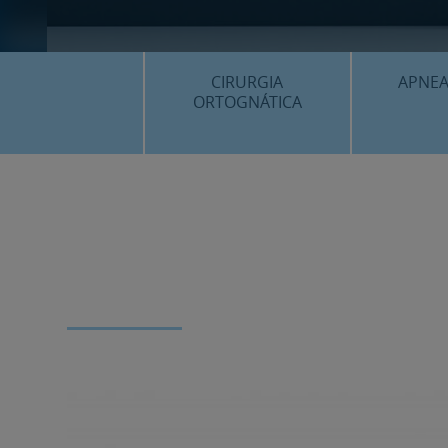
CIRURGIA
APNEA
ORTOGNÁTICA
¿QU
¿QUÈ ÉS…?
PROC
PROCEDIMENTS
PLANIF
SURGERY FIRST
CASOS
CIRURGIA MÍNIMAMENT
INVASIVA
PLANIFICACIÓ 3D
FAQS
CASOS CLÍNICS