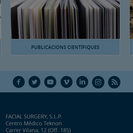
PUBLICACIONS CIENTÍFIQUES
F
T
Y
V
L
Ñ
R
FACIAL SURGERY, S.L.P.
Centro Médico Teknon
Carrer Vilana, 12 (Off. 185)