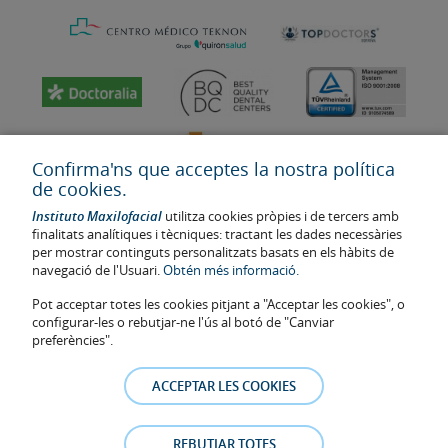
Confirma'ns que acceptes la nostra política
de cookies.
Instituto Maxilofacial
utilitza cookies pròpies i de tercers amb
finalitats analítiques i tècniques: tractant les dades necessàries
per mostrar continguts personalitzats basats en els hàbits de
navegació de l'Usuari.
Obtén més informació.
Última actualització: 2023
Pot acceptar totes les cookies pitjant a "Acceptar les cookies", o
Num. d'autorització de centre sanitari: E08646940
configurar-les o rebutjar-ne l'ús al botó de "Canviar
preferències".
La informació present a la web no reemplaça sinó complementa la
relació metge-pacient. En cas de dubte, consulti amb el metge de
ACCEPTAR LES COOKIES
referència. Les fotos i els testimonis dels pacients identificables que
apareixen a la web estan publicades amb el seu consentiment i es
retiraran a qualsevol moment a petició dels pacients.
REBUTJAR TOTES