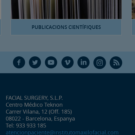
PUBLICACIONS CIENTÍFIQUES
F
T
Y
V
L
Ñ
R
FACIAL SURGERY, S.L.P.
Centro Médico Teknon
Carrer Vilana, 12 (Off. 185)
08022 - Barcelona, Espanya
Tel: 933 933 185
atencionpaciente@institutomaxilofacial.com