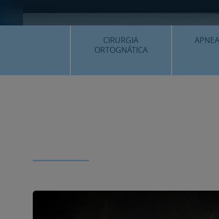
CIRURGIA
APNEA
ORTOGNÁTICA
¿QU
¿QUÈ ÉS…?
PROC
PROCEDIMENTS
PLANIF
SURGERY FIRST
CASOS
CIRURGIA MÍNIMAMENT
INVASIVA
PLANIFICACIÓ 3D
FAQS
CASOS CLÍNICS