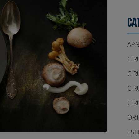
Ca
APN
CIR
CIR
CIR
CIR
OR
EST