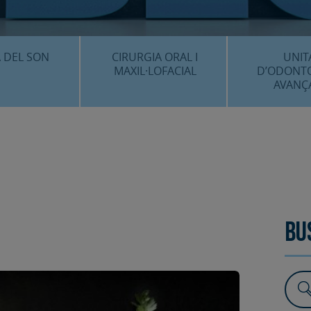
CENTRE 
O
 DEL SON
CIRURGIA ORAL I
UNIT
MAXIL·LOFACIAL
D’ODONT
AVANÇ
È ÉS…?
¿QUÈ ÉS…?
IMPLANTS 
EDIMENTS
PROCEDIMENTS
ESTÈTICA 
ICACIÓ 3D
FAQS
ALTRES PROC
 CLÍNICS
FAQS
Bu