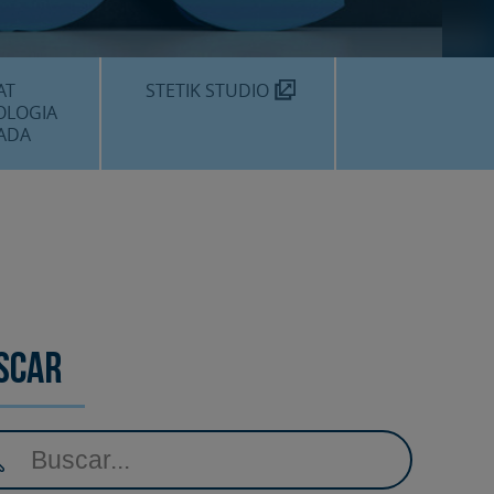
MÈDIC TEKNON
N SOM?
AT
STETIK STUDIO
OLOGIA
ADA
DENTALS
DENTAL
EDIMENTS
scar