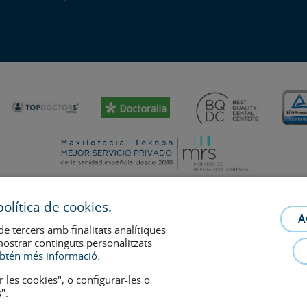
olítica de cookies.
A
de tercers amb finalitats analítiques
mostrar continguts personalitzats
relació metge-pacient. En cas de dubte, consulti amb el metge de referència.
btén més informació.
s retiraran a qualsevol moment a petició dels pacients.
r les cookies", o configurar-les o
".