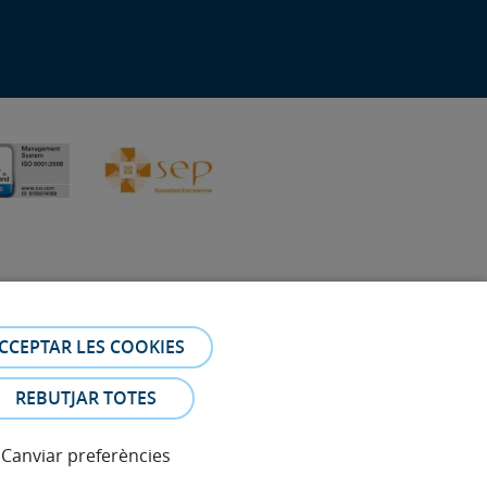
CCEPTAR LES COOKIES
 Les fotos i els testimonis dels pacients identificables que
REBUTJAR TOTES
Canviar preferències