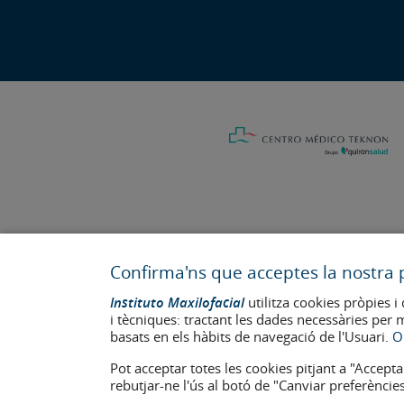
Confirma'ns que acceptes la nostra p
Última actualització: 2023
Num. d'autorització de centre sanitari: E08646940
Instituto Maxilofacial
utilitza cookies pròpies i 
i tècniques: tractant les dades necessàries per 
La informació present a la web no reemplaça sinó complementa la 
basats en els hàbits de navegació de l'Usuari.
O
apareixen a la web estan publicades amb el seu consentiment i e
Avís legal
–
Política de Cookies
–
Política de Privacitat
Pot acceptar totes les cookies pitjant a "Accepta
rebutjar-ne l'ús al botó de "Canviar preferències