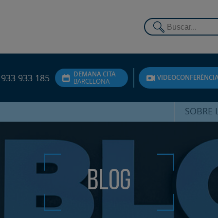
DEMANA CITA
933 933 185
VIDEOCONFERÈNCI
BARCELONA
SOBRE L
DR. FEDE
ATENCIÓ 
Blog
UNITA
PS
SERVEIS 