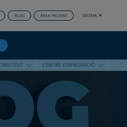
BLOG
ÀREA PACIENT
IDIOMA
A
’INSTITUT
CENTRE D’INNOVACIÓ
RICO HERNÁNDEZ
ÚLTIMES TECNOLOGIES
ALFARO
CONFERÈNCIES I CONGRESSOS
EQUIP
FORMACIÓ
PERSONALITZADA
PUBLICACIONS CIENTÍFIQUES
T DE SUPORT
ICOLÒGIC
LA VEU DE L’EXPERT
INTERNACIONALS