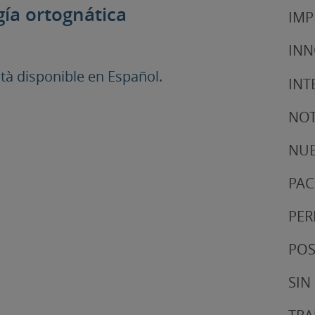
gía ortognática
IMP
IN
à disponible en Español.
INT
NOT
NUE
PAC
PER
POS
SIN