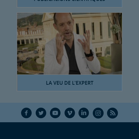
LA VEU DE L'EXPERT
F
T
Y
V
L
Ñ
R