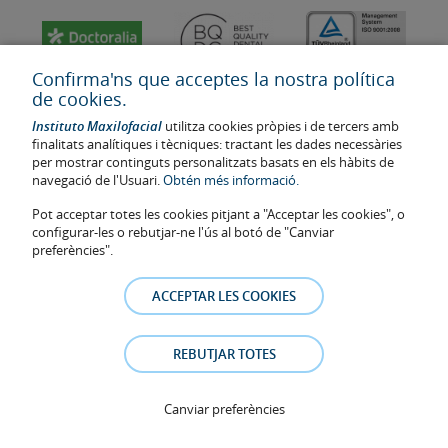
Confirma'ns que acceptes la nostra política
de cookies.
Instituto Maxilofacial
utilitza cookies pròpies i de tercers amb
finalitats analítiques i tècniques: tractant les dades necessàries
per mostrar continguts personalitzats basats en els hàbits de
navegació de l'Usuari.
Obtén més informació.
Pot acceptar totes les cookies pitjant a "Acceptar les cookies", o
configurar-les o rebutjar-ne l'ús al botó de "Canviar
Última actualització: 2023
preferències".
Num. d'autorització de centre sanitari: E08646940
La informació present a la web no reemplaça sinó complementa la
ACCEPTAR LES COOKIES
relació metge-pacient. En cas de dubte, consulti amb el metge de
referència. Les fotos i els testimonis dels pacients identificables que
apareixen a la web estan publicades amb el seu consentiment i es
REBUTJAR TOTES
retiraran a qualsevol moment a petició dels pacients.
Avís legal
–
Política de Cookies
–
Política de Privacitat
Canviar preferències