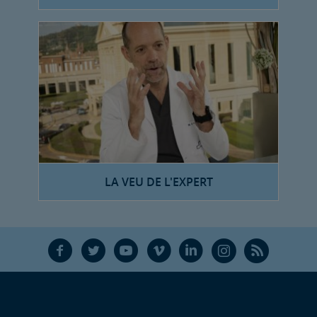
LA VEU DE L'EXPERT
F
T
Y
V
L
Ñ
R