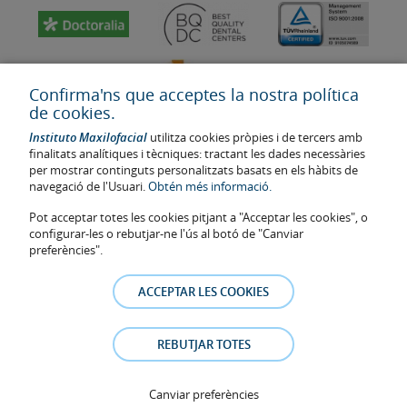
Confirma'ns que acceptes la nostra política
de cookies.
Instituto Maxilofacial
utilitza cookies pròpies i de tercers amb
finalitats analítiques i tècniques: tractant les dades necessàries
per mostrar continguts personalitzats basats en els hàbits de
navegació de l'Usuari.
Obtén més informació.
Última actualització: 2023
Pot acceptar totes les cookies pitjant a "Acceptar les cookies", o
Num. d'autorització de centre sanitari: E08646940
configurar-les o rebutjar-ne l'ús al botó de "Canviar
preferències".
La informació present a la web no reemplaça sinó complementa la
relació metge-pacient. En cas de dubte, consulti amb el metge de
ACCEPTAR LES COOKIES
referència. Les fotos i els testimonis dels pacients identificables que
apareixen a la web estan publicades amb el seu consentiment i es
retiraran a qualsevol moment a petició dels pacients.
REBUTJAR TOTES
Avís legal
–
Política de Cookies
–
Política de Privacitat
Canviar preferències