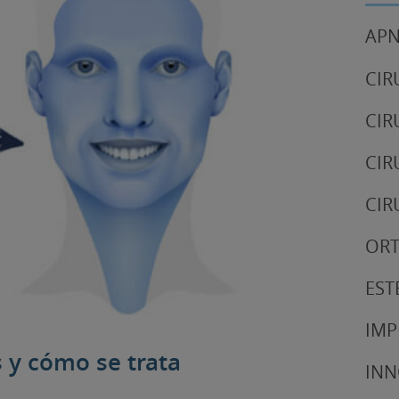
APN
CIR
CIR
CIR
CIR
OR
EST
IMP
s y cómo se trata
IN