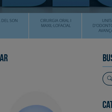
CENTRE 
O
 DEL SON
CIRURGIA ORAL I
UNIT
MAXIL·LOFACIAL
D’ODONT
AVANÇ
È ÉS…?
¿QUÈ ÉS…?
IMPLANTS 
EDIMENTS
PROCEDIMENTS
ESTÈTICA 
lar
Bu
ICACIÓ 3D
FAQS
ALTRES PROC
 CLÍNICS
FAQS
Ca