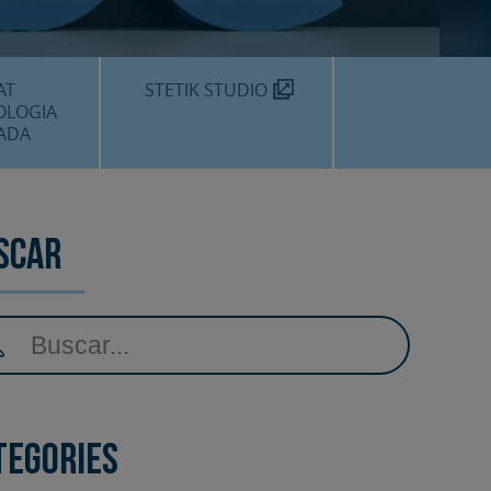
MÈDIC TEKNON
N SOM?
AT
STETIK STUDIO
OLOGIA
ADA
DENTALS
DENTAL
scar
EDIMENTS
tegories