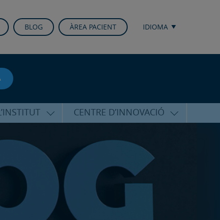
BLOG
ÀREA PACIENT
IDIOMA
A
’INSTITUT
CENTRE D’INNOVACIÓ
RICO HERNÁNDEZ
ÚLTIMES TECNOLOGIES
ALFARO
CONFERÈNCIES I CONGRESSOS
EQUIP
FORMACIÓ
PERSONALITZADA
PUBLICACIONS CIENTÍFIQUES
T DE SUPORT
ICOLÒGIC
LA VEU DE L’EXPERT
INTERNACIONALS