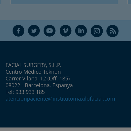
F
T
Y
V
L
Ñ
R
FACIAL SURGERY, S.L.P.
Centro Médico Teknon
Carrer Vilana, 12 (Off. 185)
08022 - Barcelona, Espanya
Tel: 933 933 185
atencionpaciente@institutomaxilofacial.com