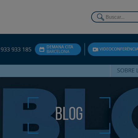
DEMANA CITA
933 933 185
VIDEOCONFERÈNCI
BARCELONA
SOBRE L
DR. FEDE
ATENCIÓ 
Blog
UNITA
PS
SERVEIS 