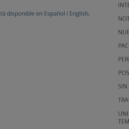
INT
 disponible en Español i English.
NOT
NUE
PAC
PER
POS
SIN
TRA
UNI
TE