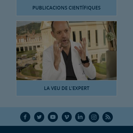
PUBLICACIONS CIENTÍFIQUES
LA VEU DE L'EXPERT
F
T
Y
V
L
Ñ
R