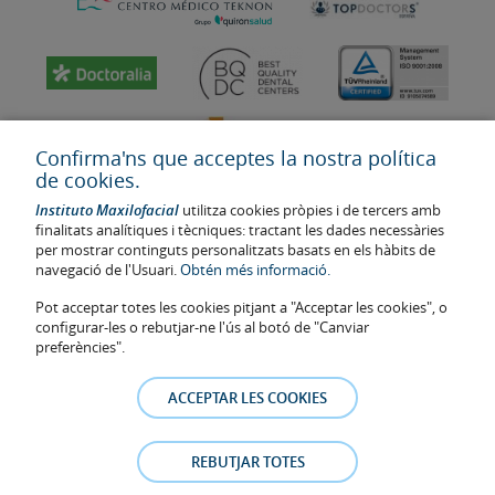
Confirma'ns que acceptes la nostra política
de cookies.
Instituto Maxilofacial
utilitza cookies pròpies i de tercers amb
finalitats analítiques i tècniques: tractant les dades necessàries
per mostrar continguts personalitzats basats en els hàbits de
navegació de l'Usuari.
Obtén més informació.
Última actualització: 2023
Pot acceptar totes les cookies pitjant a "Acceptar les cookies", o
Num. d'autorització de centre sanitari: E08646940
configurar-les o rebutjar-ne l'ús al botó de "Canviar
preferències".
La informació present a la web no reemplaça sinó complementa la
relació metge-pacient. En cas de dubte, consulti amb el metge de
ACCEPTAR LES COOKIES
referència. Les fotos i els testimonis dels pacients identificables que
apareixen a la web estan publicades amb el seu consentiment i es
retiraran a qualsevol moment a petició dels pacients.
REBUTJAR TOTES
Avís legal
–
Política de Cookies
–
Política de Privacitat