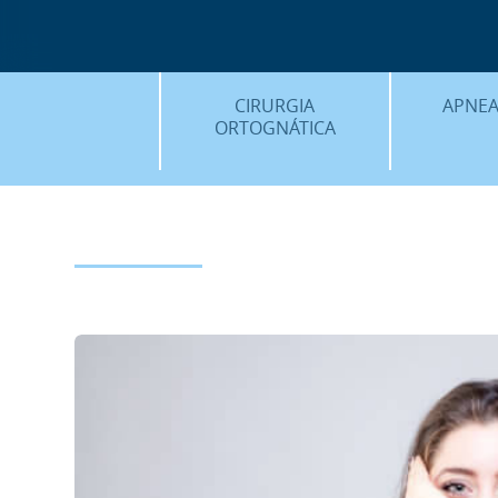
CIRURGIA
APNEA
ORTOGNÁTICA
¿QU
¿QUÈ ÉS…?
PROC
PROCEDIMENTS
PLANIF
SURGERY FIRST
CASOS
CIRURGIA MÍNIMAMENT
INVASIVA
PLANIFICACIÓ 3D
FAQS
CASOS CLÍNICS