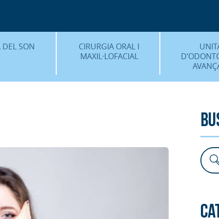
CENTRE 
O
 DEL SON
CIRURGIA ORAL I
UNIT
MAXIL·LOFACIAL
D’ODONT
AVANÇ
È ÉS…?
¿QUÈ ÉS…?
IMPLANTS 
EDIMENTS
PROCEDIMENTS
ESTÈTICA 
Bu
ICACIÓ 3D
FAQS
ALTRES PROC
 CLÍNICS
FAQS
Ca