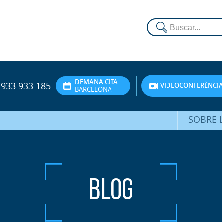
DEMANA CITA
933 933 185
VIDEOCONFERÈNCI
BARCELONA
SOBRE L
DR. FEDE
ATENCIÓ 
Blog
UNITA
PS
SERVEIS 