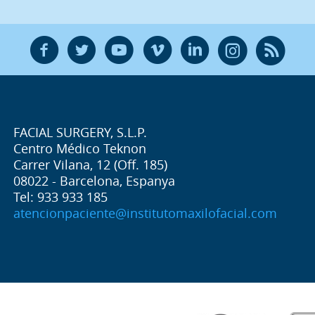
F
T
Y
V
L
Ñ
R
FACIAL SURGERY, S.L.P.
Centro Médico Teknon
Carrer Vilana, 12 (Off. 185)
08022 - Barcelona, Espanya
Tel: 933 933 185
atencionpaciente@institutomaxilofacial.com