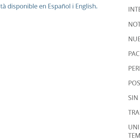
 disponible en Español i English.
INT
NOT
NUE
PAC
PER
POS
SIN
TRA
UNI
TE