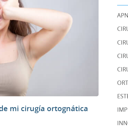
APN
CIR
CIR
CIR
CIR
OR
EST
e mi cirugía ortognática
IMP
IN