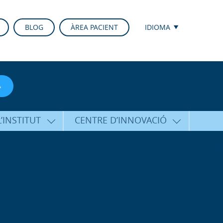
BLOG
ÀREA PACIENT
IDIOMA
A
’INSTITUT
CENTRE D’INNOVACIÓ
RICO HERNÁNDEZ
ÚLTIMES TECNOLOGIES
ALFARO
CONFERÈNCIES I CONGRESSOS
EQUIP
FORMACIÓ
PERSONALITZADA
PUBLICACIONS CIENTÍFIQUES
T DE SUPORT
ICOLÒGIC
LA VEU DE L’EXPERT
INTERNACIONALS