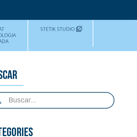
MÈDIC TEKNON
N SOM?
AT
STETIK STUDIO
OLOGIA
ADA
DENTALS
DENTAL
scar
EDIMENTS
tegories