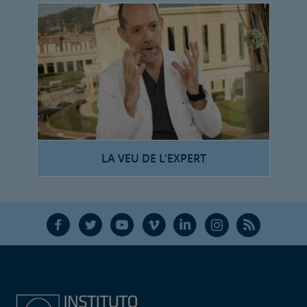
LA VEU DE L'EXPERT
F
T
Y
V
L
Ñ
R