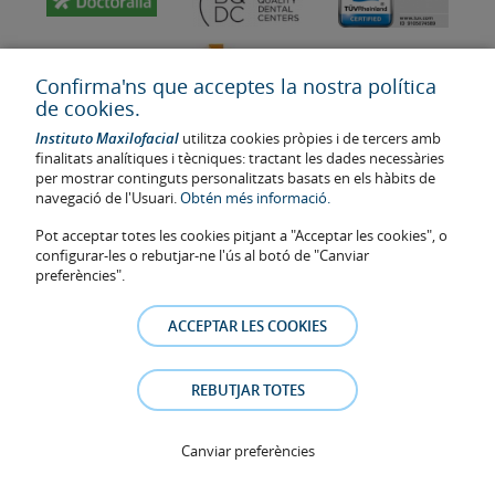
Confirma'ns que acceptes la nostra política
de cookies.
Instituto Maxilofacial
utilitza cookies pròpies i de tercers amb
finalitats analítiques i tècniques: tractant les dades necessàries
per mostrar continguts personalitzats basats en els hàbits de
navegació de l'Usuari.
Obtén més informació.
Última actualització: 2023
Pot acceptar totes les cookies pitjant a "Acceptar les cookies", o
Num. d'autorització de centre sanitari: E08646940
configurar-les o rebutjar-ne l'ús al botó de "Canviar
preferències".
La informació present a la web no reemplaça sinó complementa la
relació metge-pacient. En cas de dubte, consulti amb el metge de
ACCEPTAR LES COOKIES
referència. Les fotos i els testimonis dels pacients identificables que
apareixen a la web estan publicades amb el seu consentiment i es
retiraran a qualsevol moment a petició dels pacients.
REBUTJAR TOTES
Avís legal
–
Política de Cookies
–
Política de Privacitat
Canviar preferències