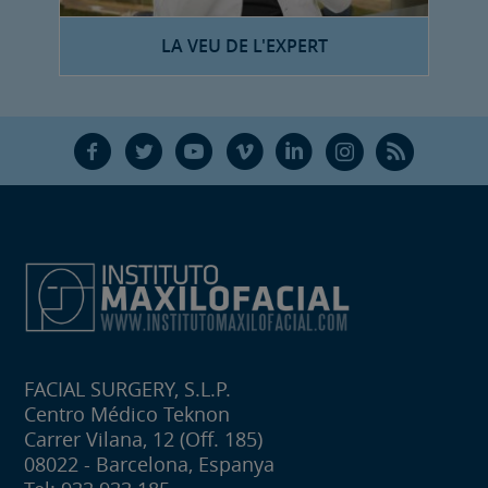
LA VEU DE L'EXPERT
F
T
Y
V
L
Ñ
R
FACIAL SURGERY, S.L.P.
Centro Médico Teknon
Carrer Vilana, 12 (Off. 185)
08022 - Barcelona, Espanya