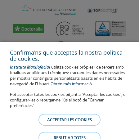
Confirma'ns que acceptes la nostra política
de cookies.
Instituto Maxilofacial
utilitza cookies pròpies i de tercers amb
finalitats analítiques i tècniques: tractant les dades necessàries
per mostrar continguts personalitzats basats en els hàbits de
navegació de l'Usuari.
Obtén més informació.
Última actualització: 2023
Pot acceptar totes les cookies pitjant a "Acceptar les cookies", o
Num. d'autorització de centre sanitari: E08646940
configurar-les o rebutjar-ne l'ús al botó de "Canviar
preferències".
La informació present a la web no reemplaça sinó complementa la
relació metge-pacient. En cas de dubte, consulti amb el metge de
ACCEPTAR LES COOKIES
referència. Les fotos i els testimonis dels pacients identificables que
apareixen a la web estan publicades amb el seu consentiment i es
retiraran a qualsevol moment a petició dels pacients.
REBUTJAR TOTES