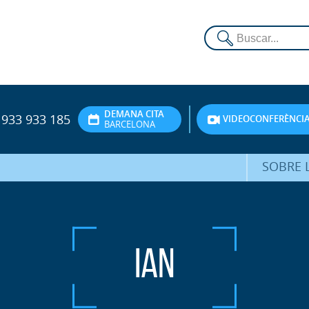
DEMANA CITA
933 933 185
VIDEOCONFERÈNCI
BARCELONA
SOBRE L
DR. FEDE
ATENCIÓ 
Ian
UNITA
PS
SERVEIS 