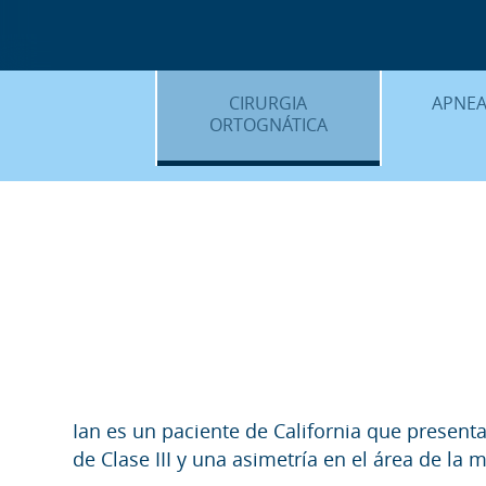
CIRURGIA
APNEA
ORTOGNÁTICA
¿QU
¿QUÈ ÉS…?
PROC
PROCEDIMENTS
PLANIF
SURGERY FIRST
CASOS
CIRURGIA MÍNIMAMENT
INVASIVA
PLANIFICACIÓ 3D
FAQS
Ian es un paciente de California que presen
CASOS CLÍNICS
de Clase III y una asimetría en el área de la 