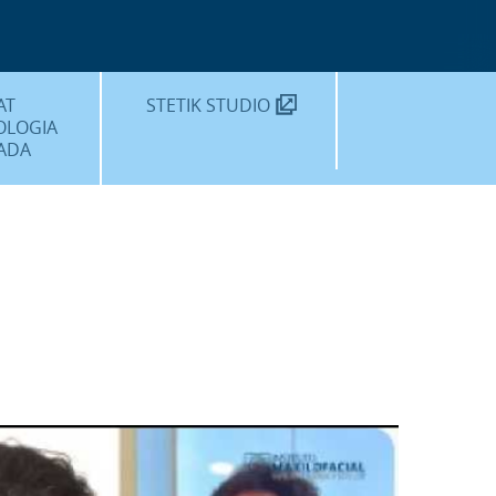
MÈDIC TEKNON
N SOM?
AT
STETIK STUDIO
OLOGIA
ADA
DENTALS
DENTAL
EDIMENTS