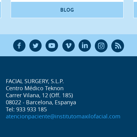
BLOG
F
T
Y
V
L
Ñ
R
FACIAL SURGERY, S.L.P.
Centro Médico Teknon
Carrer Vilana, 12 (Off. 185)
08022 - Barcelona, Espanya
Tel: 933 933 185
atencionpaciente@institutomaxilofacial.com