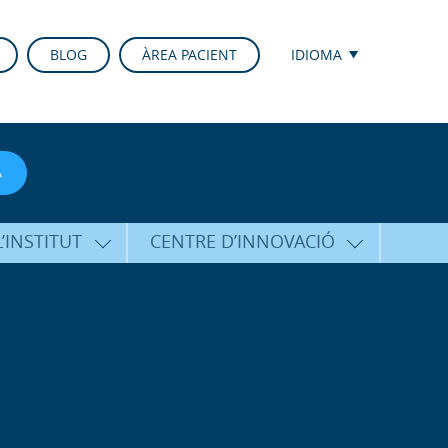
BLOG
ÀREA PACIENT
IDIOMA
A
’INSTITUT
CENTRE D’INNOVACIÓ
RICO HERNÁNDEZ
ÚLTIMES TECNOLOGIES
ALFARO
CONFERÈNCIES I CONGRESSOS
EQUIP
FORMACIÓ
PERSONALITZADA
PUBLICACIONS CIENTÍFIQUES
T DE SUPORT
ICOLÒGIC
LA VEU DE L’EXPERT
INTERNACIONALS