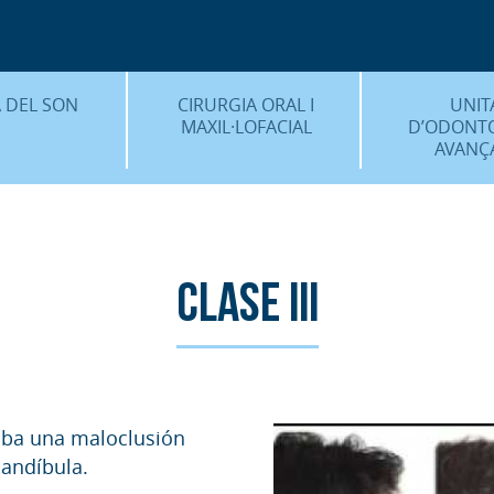
CENTRE 
O
 DEL SON
CIRURGIA ORAL I
UNIT
MAXIL·LOFACIAL
D’ODONT
AVANÇ
È ÉS…?
¿QUÈ ÉS…?
IMPLANTS 
EDIMENTS
PROCEDIMENTS
ESTÈTICA 
ICACIÓ 3D
FAQS
ALTRES PROC
Clase III
 CLÍNICS
FAQS
taba una maloclusión
mandíbula.