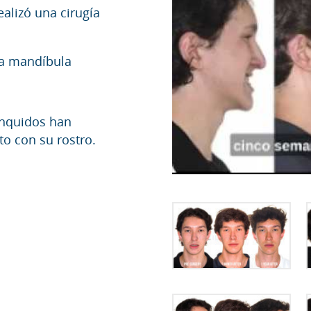
ealizó una cirugía
 la mandíbula
onquidos han
o con su rostro.