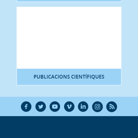
PUBLICACIONS CIENTÍFIQUES
F
T
Y
V
L
Ñ
R