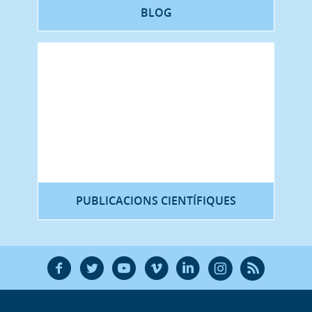
BLOG
PUBLICACIONS CIENTÍFIQUES
F
T
Y
V
L
Ñ
R