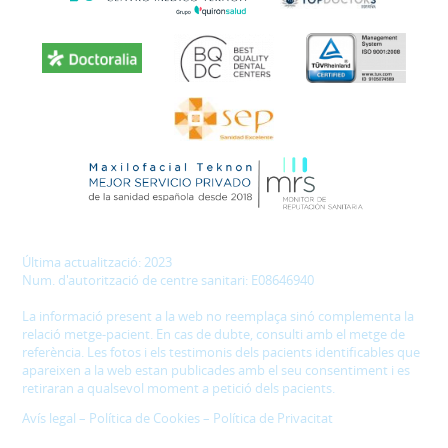
Última actualització: 2023
Num. d'autorització de centre sanitari: E08646940
La informació present a la web no reemplaça sinó complementa la
relació metge-pacient. En cas de dubte, consulti amb el metge de
referència. Les fotos i els testimonis dels pacients identificables que
apareixen a la web estan publicades amb el seu consentiment i es
retiraran a qualsevol moment a petició dels pacients.
Avís legal
–
Política de Cookies
–
Política de Privacitat