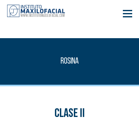
DEMANA CITA
933 933 185
BARCELONA
Rosina
VIDEOCONFERÈNCIA
Clase II