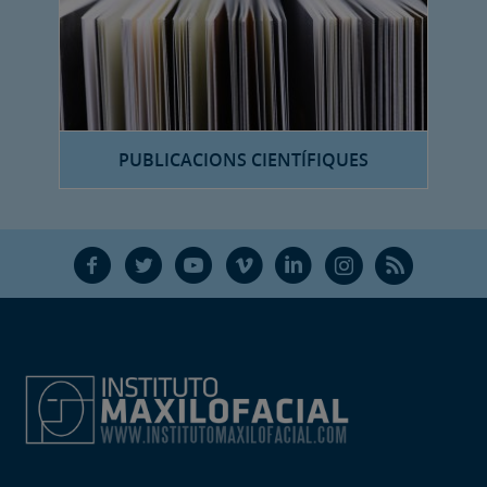
PUBLICACIONS CIENTÍFIQUES
F
T
Y
V
L
Ñ
R