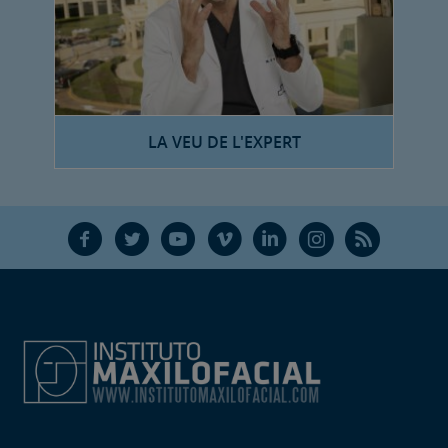
LA VEU DE L'EXPERT
F
T
Y
V
L
Ñ
R