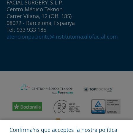
FACIAL SURGERY, S.L.P.
Centro Médico Teknon
Carrer Vilana, 12 (Off. 185)
08022 - Barcelona, Espanya
Tel: 933 933 185
atencionpaciente@institutomaxilofacial.com
Confirma'ns que acceptes la nostra política