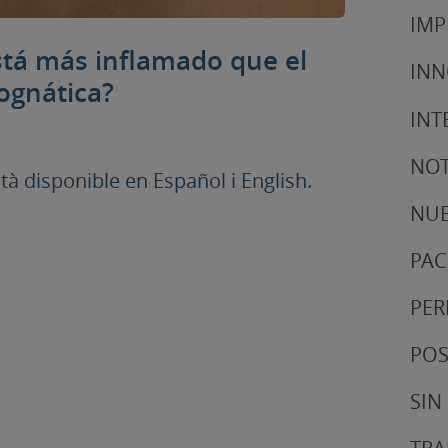
IMP
stá más inflamado que el
IN
ognática?
INT
NOT
 disponible en Español i English.
NUE
PAC
PER
POS
SIN