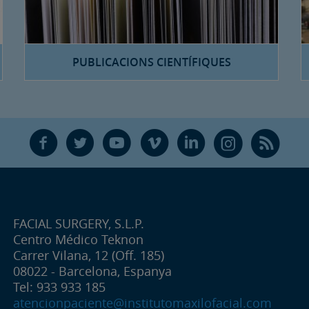
PUBLICACIONS CIENTÍFIQUES
F
T
Y
V
L
Ñ
R
FACIAL SURGERY, S.L.P.
Centro Médico Teknon
Carrer Vilana, 12 (Off. 185)
08022 - Barcelona, Espanya
Tel: 933 933 185
atencionpaciente@institutomaxilofacial.com