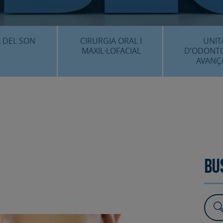
CENTRE 
O
 DEL SON
CIRURGIA ORAL I
UNIT
MAXIL·LOFACIAL
D’ODONT
AVANÇ
È ÉS…?
¿QUÈ ÉS…?
IMPLANTS 
EDIMENTS
PROCEDIMENTS
ESTÈTICA 
ICACIÓ 3D
FAQS
ALTRES PROC
 CLÍNICS
FAQS
Bu