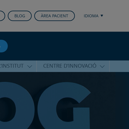
BLOG
ÀREA PACIENT
IDIOMA
A
’INSTITUT
CENTRE D’INNOVACIÓ
RICO HERNÁNDEZ
ÚLTIMES TECNOLOGIES
ALFARO
CONFERÈNCIES I CONGRESSOS
EQUIP
FORMACIÓ
PERSONALITZADA
PUBLICACIONS CIENTÍFIQUES
T DE SUPORT
ICOLÒGIC
LA VEU DE L’EXPERT
INTERNACIONALS