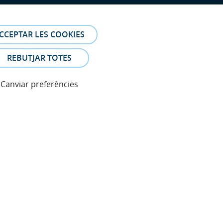
CCEPTAR LES COOKIES
REBUTJAR TOTES
Canviar preferències
 Les fotos i els testimonis dels pacients identificables que