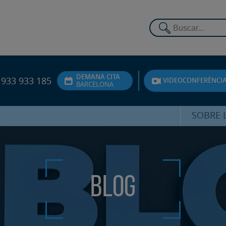
DEMANA CITA
933 933 185
VIDEOCONFERÈNCI
BARCELONA
SOBRE L
DR. FEDE
ATENCIÓ 
Blog
UNITA
PS
SERVEIS 