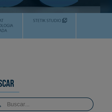
MÈDIC TEKNON
N SOM?
AT
STETIK STUDIO
OLOGIA
ADA
DENTALS
DENTAL
EDIMENTS
scar