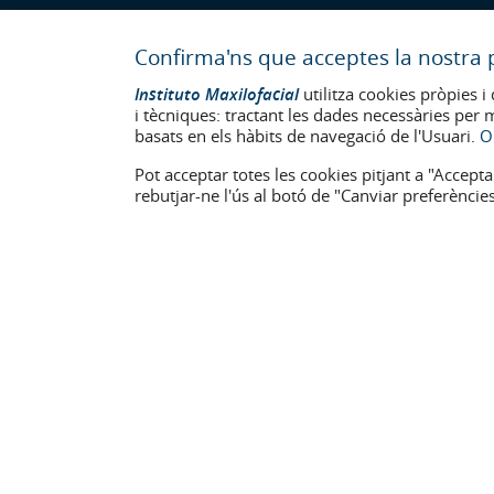
Confirma'ns que acceptes la nostra p
Instituto Maxilofacial
utilitza cookies pròpies i 
i tècniques: tractant les dades necessàries per 
basats en els hàbits de navegació de l'Usuari.
O
Pot acceptar totes les cookies pitjant a "Accepta
rebutjar-ne l'ús al botó de "Canviar preferències
Última actualització: 2023
Num. d'autorització de centre sanitari: E08646940
La informació present a la web no reemplaça sinó complementa la 
apareixen a la web estan publicades amb el seu consentiment i e
Avís legal
–
Política de Cookies
–
Política de Privacitat