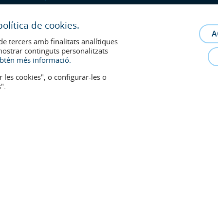
olítica de cookies.
A
de tercers amb finalitats analítiques
mostrar continguts personalitzats
btén més informació.
r les cookies", o configurar-les o
".
relació metge-pacient. En cas de dubte, consulti amb el metge de referència.
s retiraran a qualsevol moment a petició dels pacients.