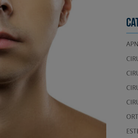
Ca
APN
CIR
CIR
CIR
CIR
OR
EST