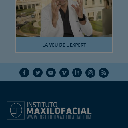
LA VEU DE L'EXPERT
F
T
Y
V
L
Ñ
R